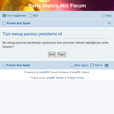
Barış Manço Mix Forum
Hızlı bağlantılar
SSS
Giriş
Forum Ana Sayfa
ra
Tüm mesaj panosu çerezlerini sil
Bu mesaj panosu tarafından ayarlanan tüm çerezleri silmek istediğinize emin
misiniz?
Forum Ana Sayfa
Bize ulaşın
Takım
Powered by
phpBB
® Forum Software © phpBB Limited
Türkçe çeviri:
phpBB Türkiye
&
Türkiye Forum