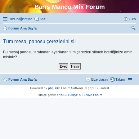
Barış Manço Mix Forum
Hızlı bağlantılar
SSS
Giriş
Forum Ana Sayfa
ra
Tüm mesaj panosu çerezlerini sil
Bu mesaj panosu tarafından ayarlanan tüm çerezleri silmek istediğinize emin
misiniz?
Forum Ana Sayfa
Bize ulaşın
Takım
Powered by
phpBB
® Forum Software © phpBB Limited
Türkçe çeviri:
phpBB Türkiye
&
Türkiye Forum