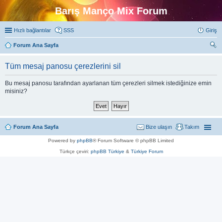
Barış Manço Mix Forum
Hızlı bağlantılar
SSS
Giriş
Forum Ana Sayfa
ra
Tüm mesaj panosu çerezlerini sil
Bu mesaj panosu tarafından ayarlanan tüm çerezleri silmek istediğinize emin
misiniz?
Forum Ana Sayfa
Bize ulaşın
Takım
Powered by
phpBB
® Forum Software © phpBB Limited
Türkçe çeviri:
phpBB Türkiye
&
Türkiye Forum