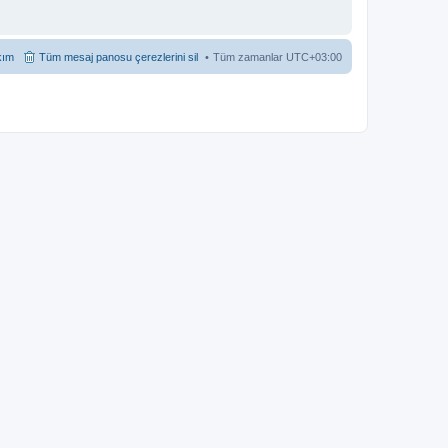
kım
Tüm mesaj panosu çerezlerini sil
Tüm zamanlar
UTC+03:00