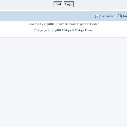
Bize ulaşın
Ta
Powered by
phpBB
® Forum Software © phpBB Limited
Türkçe çeviri:
phpBB Türkiye
&
Türkiye Forum