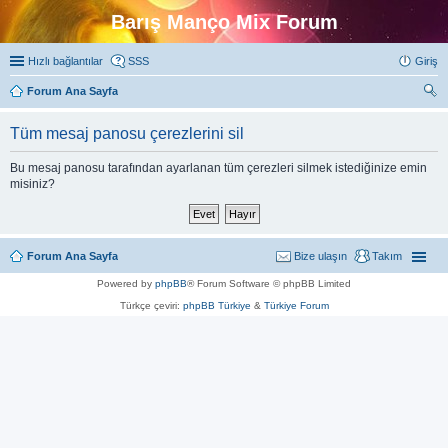
Barış Manço Mix Forum
Hızlı bağlantılar
SSS
Giriş
Forum Ana Sayfa
ra
Tüm mesaj panosu çerezlerini sil
Bu mesaj panosu tarafından ayarlanan tüm çerezleri silmek istediğinize emin
misiniz?
Forum Ana Sayfa
Bize ulaşın
Takım
Powered by
phpBB
® Forum Software © phpBB Limited
Türkçe çeviri:
phpBB Türkiye
&
Türkiye Forum