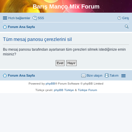
Barış Manço Mix Forum
Hızlı bağlantılar
SSS
Giriş
Forum Ana Sayfa
ra
Tüm mesaj panosu çerezlerini sil
Bu mesaj panosu tarafından ayarlanan tüm çerezleri silmek istediğinize emin
misiniz?
Forum Ana Sayfa
Bize ulaşın
Takım
Powered by
phpBB
® Forum Software © phpBB Limited
Türkçe çeviri:
phpBB Türkiye
&
Türkiye Forum