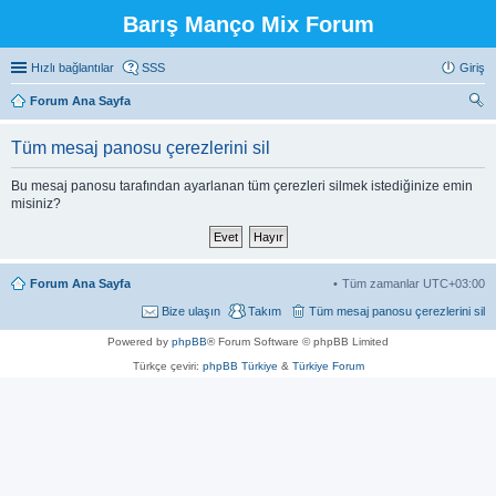
Barış Manço Mix Forum
Hızlı bağlantılar
SSS
Giriş
Forum Ana Sayfa
ra
Tüm mesaj panosu çerezlerini sil
Bu mesaj panosu tarafından ayarlanan tüm çerezleri silmek istediğinize emin
misiniz?
Forum Ana Sayfa
Tüm zamanlar
UTC+03:00
Bize ulaşın
Takım
Tüm mesaj panosu çerezlerini sil
Powered by
phpBB
® Forum Software © phpBB Limited
Türkçe çeviri:
phpBB Türkiye
&
Türkiye Forum