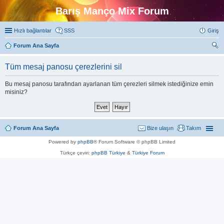
Barış Manço Mix Forum
Hızlı bağlantılar
SSS
Giriş
Forum Ana Sayfa
ra
Tüm mesaj panosu çerezlerini sil
Bu mesaj panosu tarafından ayarlanan tüm çerezleri silmek istediğinize emin
misiniz?
Forum Ana Sayfa
Bize ulaşın
Takım
Powered by
phpBB
® Forum Software © phpBB Limited
Türkçe çeviri:
phpBB Türkiye
&
Türkiye Forum