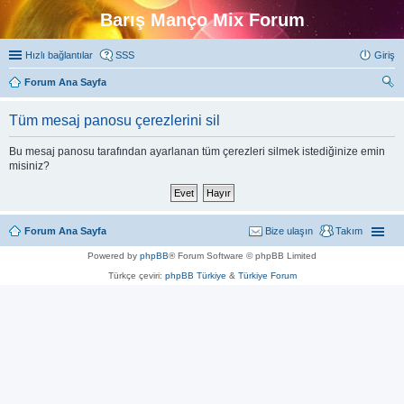
Barış Manço Mix Forum
Hızlı bağlantılar
SSS
Giriş
Forum Ana Sayfa
ra
Tüm mesaj panosu çerezlerini sil
Bu mesaj panosu tarafından ayarlanan tüm çerezleri silmek istediğinize emin
misiniz?
Forum Ana Sayfa
Bize ulaşın
Takım
Powered by
phpBB
® Forum Software © phpBB Limited
Türkçe çeviri:
phpBB Türkiye
&
Türkiye Forum