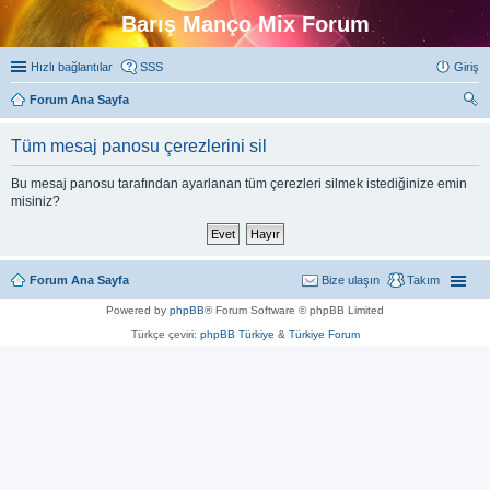
Barış Manço Mix Forum
Hızlı bağlantılar
SSS
Giriş
Forum Ana Sayfa
ra
Tüm mesaj panosu çerezlerini sil
Bu mesaj panosu tarafından ayarlanan tüm çerezleri silmek istediğinize emin
misiniz?
Forum Ana Sayfa
Bize ulaşın
Takım
Powered by
phpBB
® Forum Software © phpBB Limited
Türkçe çeviri:
phpBB Türkiye
&
Türkiye Forum