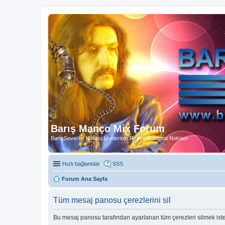
Barış Manço Mix Forum
BarışSeverler Kulübü Üyelerinin Resmi Buluşma Noktası
Hızlı bağlantılar
SSS
Forum Ana Sayfa
Tüm mesaj panosu çerezlerini sil
Bu mesaj panosu tarafından ayarlanan tüm çerezleri silmek ist