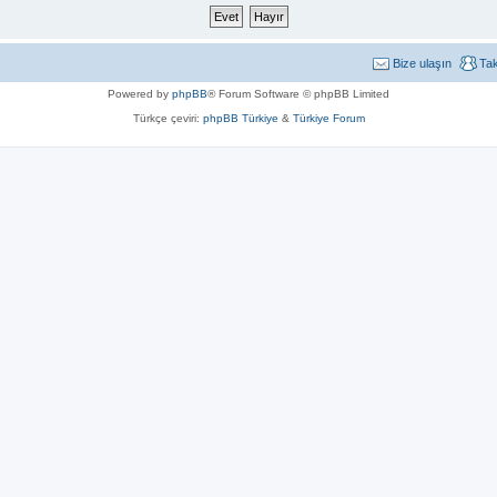
Bize ulaşın
Ta
Powered by
phpBB
® Forum Software © phpBB Limited
Türkçe çeviri:
phpBB Türkiye
&
Türkiye Forum