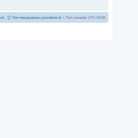
kım
Tüm mesaj panosu çerezlerini sil
Tüm zamanlar
UTC+03:00