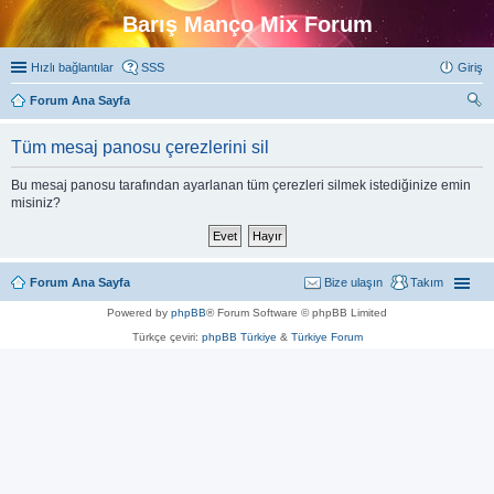
Barış Manço Mix Forum
Hızlı bağlantılar
SSS
Giriş
Forum Ana Sayfa
ra
Tüm mesaj panosu çerezlerini sil
Bu mesaj panosu tarafından ayarlanan tüm çerezleri silmek istediğinize emin
misiniz?
Forum Ana Sayfa
Bize ulaşın
Takım
Powered by
phpBB
® Forum Software © phpBB Limited
Türkçe çeviri:
phpBB Türkiye
&
Türkiye Forum