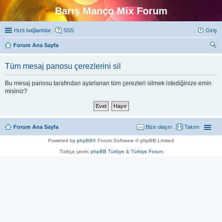
Barış Manço Mix Forum
Hızlı bağlantılar
SSS
Giriş
Forum Ana Sayfa
ra
Tüm mesaj panosu çerezlerini sil
Bu mesaj panosu tarafından ayarlanan tüm çerezleri silmek istediğinize emin
misiniz?
Forum Ana Sayfa
Bize ulaşın
Takım
Powered by
phpBB
® Forum Software © phpBB Limited
Türkçe çeviri:
phpBB Türkiye
&
Türkiye Forum