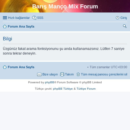
Barış Manço Mix Forum
Hızlı bağlantılar
SSS
Giriş
Forum Ana Sayfa
ra
Bilgi
Üzgünüz fakat arama fonksiyonunu şu anda kullanamazsınız. Lütfen 7 saniye
sonra tekrar deneyin.
Forum Ana Sayfa
Tüm zamanlar
UTC+03:00
Bize ulaşın
Takım
Tüm mesaj panosu çerezlerini sil
Powered by
phpBB
® Forum Software © phpBB Limited
Türkçe çeviri:
phpBB Türkiye
&
Türkiye Forum