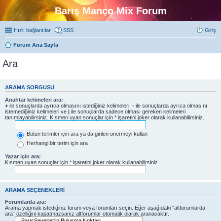
Barış Manço Mix Forum
Hızlı bağlantılar
SSS
Giriş
Forum Ana Sayfa
Ara
ARAMA SORGUSU
Anahtar kelimeleri ara:
+
ile sonuçlarda ayrıca olmasını istediğiniz kelimeleri,
-
ile sonuçlarda ayrıca olmasını
istemediğiniz kelimeleri ve
|
ile sonuçlarda sadece olması gereken kelimeleri
tanımlayabilirsiniz. Kısmen uyan sonuçlar için * işaretini joker olarak kullanabilirsiniz.
Bütün terimler için ara ya da girilen önermeyi kullan
Herhangi bir terim için ara
Yazar için ara:
Kısmen uyan sonuçlar için * işaretini joker olarak kullanabilirsiniz.
ARAMA SEÇENEKLERI
Forumlarda ara:
Arama yapmak istediğiniz forum veya forumları seçin. Eğer aşağıdaki “altforumlarda
ara“ özelliğini kapatmazsanız altforumlar otomatik olarak aranacaktır.