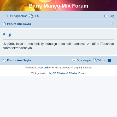
Barış Manço Mix Forum
Hızlı bağlantılar
SSS
Giriş
Forum Ana Sayfa
ra
Bilgi
Üzgünüz fakat arama fonksiyonunu şu anda kullanamazsınız. Lütfen 73 saniye
sonra tekrar deneyin.
Forum Ana Sayfa
Bize ulaşın
Takım
Powered by
phpBB
® Forum Software © phpBB Limited
Türkçe çeviri:
phpBB Türkiye
&
Türkiye Forum