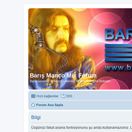
Barış Manço Mix Forum
BarışSeverler Kulübü Üyelerinin Resmi Buluşma Noktası
Hızlı bağlantılar
SSS
Forum Ana Sayfa
Bilgi
Üzgünüz fakat arama fonksiyonunu şu anda kullanamazsınız. Lü