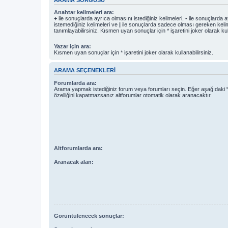
Anahtar kelimeleri ara:
+
ile sonuçlarda ayrıca olmasını istediğiniz kelimeleri,
-
ile sonuçlarda a
istemediğiniz kelimeleri ve
|
ile sonuçlarda sadece olması gereken kelim
tanımlayabilirsiniz. Kısmen uyan sonuçlar için * işaretini joker olarak kull
Yazar için ara:
Kısmen uyan sonuçlar için * işaretini joker olarak kullanabilirsiniz.
ARAMA SEÇENEKLERI
Forumlarda ara:
Arama yapmak istediğiniz forum veya forumları seçin. Eğer aşağıdaki “
özelliğini kapatmazsanız altforumlar otomatik olarak aranacaktır.
Altforumlarda ara:
Aranacak alan:
Görüntülenecek sonuçlar: