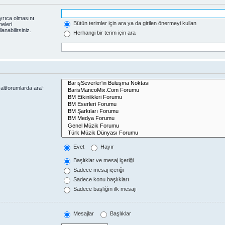
yrıca olmasını
Bütün terimler için ara ya da girilen önermeyi kullan
eleri
anabilirsiniz.
Herhangi bir terim için ara
altforumlarda ara“
Evet
Hayır
Başlıklar ve mesaj içeriği
Sadece mesaj içeriği
Sadece konu başlıkları
Sadece başlığın ilk mesajı
Mesajlar
Başlıklar