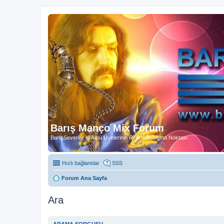
Barış Manço Mix Forum
BarışSeverler Kulübü Üyelerinin Resmi Buluşma Noktası
Hızlı bağlantılar
SSS
Forum Ana Sayfa
Ara
ARAMA SORGUSU