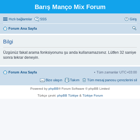
Barış Manço Mix Forum
Hızlı bağlantılar
SSS
Giriş
Forum Ana Sayfa
ra
Bilgi
Üzgünüz fakat arama fonksiyonunu şu anda kullanamazsınız. Lütfen 32 saniye
sonra tekrar deneyin.
Forum Ana Sayfa
Tüm zamanlar
UTC+03:00
Bize ulaşın
Takım
Tüm mesaj panosu çerezlerini sil
Powered by
phpBB
® Forum Software © phpBB Limited
Türkçe çeviri:
phpBB Türkiye
&
Türkiye Forum