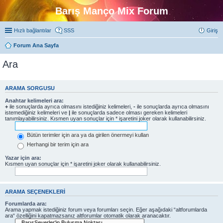
Barış Manço Mix Forum
Hızlı bağlantılar
SSS
Giriş
Forum Ana Sayfa
Ara
ARAMA SORGUSU
Anahtar kelimeleri ara:
+
ile sonuçlarda ayrıca olmasını istediğiniz kelimeleri,
-
ile sonuçlarda ayrıca olmasını
istemediğiniz kelimeleri ve
|
ile sonuçlarda sadece olması gereken kelimeleri
tanımlayabilirsiniz. Kısmen uyan sonuçlar için * işaretini joker olarak kullanabilirsiniz.
Bütün terimler için ara ya da girilen önermeyi kullan
Herhangi bir terim için ara
Yazar için ara:
Kısmen uyan sonuçlar için * işaretini joker olarak kullanabilirsiniz.
ARAMA SEÇENEKLERI
Forumlarda ara:
Arama yapmak istediğiniz forum veya forumları seçin. Eğer aşağıdaki “altforumlarda
ara“ özelliğini kapatmazsanız altforumlar otomatik olarak aranacaktır.