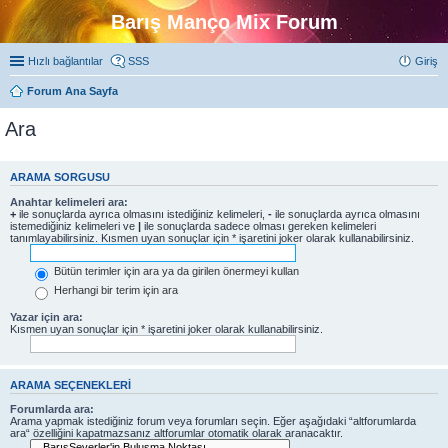
Barış Manço Mix Forum
Hızlı bağlantılar
SSS
Giriş
Forum Ana Sayfa
Ara
ARAMA SORGUSU
Anahtar kelimeleri ara:
+
ile sonuçlarda ayrıca olmasını istediğiniz kelimeleri,
-
ile sonuçlarda ayrıca olmasını
istemediğiniz kelimeleri ve
|
ile sonuçlarda sadece olması gereken kelimeleri
tanımlayabilirsiniz. Kısmen uyan sonuçlar için * işaretini joker olarak kullanabilirsiniz.
Bütün terimler için ara ya da girilen önermeyi kullan
Herhangi bir terim için ara
Yazar için ara:
Kısmen uyan sonuçlar için * işaretini joker olarak kullanabilirsiniz.
ARAMA SEÇENEKLERI
Forumlarda ara:
Arama yapmak istediğiniz forum veya forumları seçin. Eğer aşağıdaki “altforumlarda
ara“ özelliğini kapatmazsanız altforumlar otomatik olarak aranacaktır.