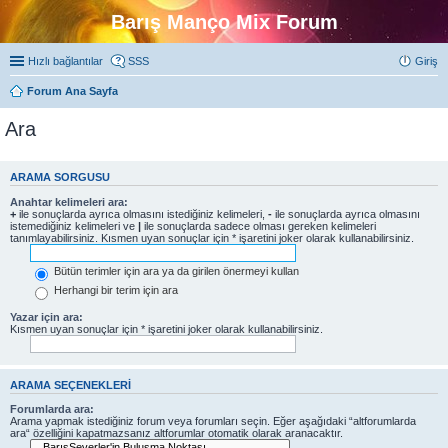
Barış Manço Mix Forum
Hızlı bağlantılar
SSS
Giriş
Forum Ana Sayfa
Ara
ARAMA SORGUSU
Anahtar kelimeleri ara:
+
ile sonuçlarda ayrıca olmasını istediğiniz kelimeleri,
-
ile sonuçlarda ayrıca olmasını
istemediğiniz kelimeleri ve
|
ile sonuçlarda sadece olması gereken kelimeleri
tanımlayabilirsiniz. Kısmen uyan sonuçlar için * işaretini joker olarak kullanabilirsiniz.
Bütün terimler için ara ya da girilen önermeyi kullan
Herhangi bir terim için ara
Yazar için ara:
Kısmen uyan sonuçlar için * işaretini joker olarak kullanabilirsiniz.
ARAMA SEÇENEKLERI
Forumlarda ara:
Arama yapmak istediğiniz forum veya forumları seçin. Eğer aşağıdaki “altforumlarda
ara“ özelliğini kapatmazsanız altforumlar otomatik olarak aranacaktır.