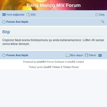
Barış Manço Mix Forum
Hızlı bağlantılar
SSS
Giriş
Forum Ana Sayfa
ra
Bilgi
Üzgünüz fakat arama fonksiyonunu şu anda kullanamazsınız. Lütfen 46 saniye
sonra tekrar deneyin.
Forum Ana Sayfa
Bize ulaşın
Takım
Powered by
phpBB
® Forum Software © phpBB Limited
Türkçe çeviri:
phpBB Türkiye
&
Türkiye Forum