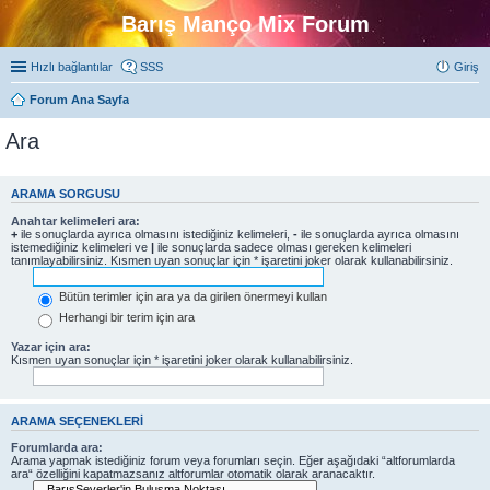
Barış Manço Mix Forum
Hızlı bağlantılar
SSS
Giriş
Forum Ana Sayfa
Ara
ARAMA SORGUSU
Anahtar kelimeleri ara:
+
ile sonuçlarda ayrıca olmasını istediğiniz kelimeleri,
-
ile sonuçlarda ayrıca olmasını
istemediğiniz kelimeleri ve
|
ile sonuçlarda sadece olması gereken kelimeleri
tanımlayabilirsiniz. Kısmen uyan sonuçlar için * işaretini joker olarak kullanabilirsiniz.
Bütün terimler için ara ya da girilen önermeyi kullan
Herhangi bir terim için ara
Yazar için ara:
Kısmen uyan sonuçlar için * işaretini joker olarak kullanabilirsiniz.
ARAMA SEÇENEKLERI
Forumlarda ara:
Arama yapmak istediğiniz forum veya forumları seçin. Eğer aşağıdaki “altforumlarda
ara“ özelliğini kapatmazsanız altforumlar otomatik olarak aranacaktır.