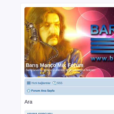
Barış Manço Mix Forum
BarışSeverler Kulübü Üyelerinin Resmi Buluşma Noktası
Hızlı bağlantılar
SSS
Forum Ana Sayfa
Ara
ARAMA SORGUSU