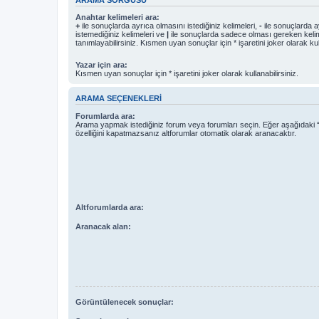
Anahtar kelimeleri ara:
+
ile sonuçlarda ayrıca olmasını istediğiniz kelimeleri,
-
ile sonuçlarda a
istemediğiniz kelimeleri ve
|
ile sonuçlarda sadece olması gereken kelim
tanımlayabilirsiniz. Kısmen uyan sonuçlar için * işaretini joker olarak kull
Yazar için ara:
Kısmen uyan sonuçlar için * işaretini joker olarak kullanabilirsiniz.
ARAMA SEÇENEKLERI
Forumlarda ara:
Arama yapmak istediğiniz forum veya forumları seçin. Eğer aşağıdaki “
özelliğini kapatmazsanız altforumlar otomatik olarak aranacaktır.
Altforumlarda ara:
Aranacak alan:
Görüntülenecek sonuçlar: