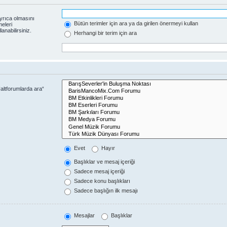
yrıca olmasını
Bütün terimler için ara ya da girilen önermeyi kullan
eleri
anabilirsiniz.
Herhangi bir terim için ara
altforumlarda ara“
Evet
Hayır
Başlıklar ve mesaj içeriği
Sadece mesaj içeriği
Sadece konu başlıkları
Sadece başlığın ilk mesajı
Mesajlar
Başlıklar