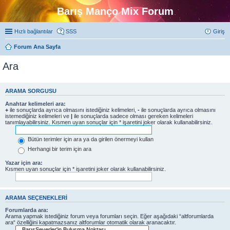
Barış Manço Mix Forum
Hızlı bağlantılar
SSS
Giriş
Forum Ana Sayfa
Ara
ARAMA SORGUSU
Anahtar kelimeleri ara:
+
ile sonuçlarda ayrıca olmasını istediğiniz kelimeleri,
-
ile sonuçlarda ayrıca olmasını
istemediğiniz kelimeleri ve
|
ile sonuçlarda sadece olması gereken kelimeleri
tanımlayabilirsiniz. Kısmen uyan sonuçlar için * işaretini joker olarak kullanabilirsiniz.
Bütün terimler için ara ya da girilen önermeyi kullan
Herhangi bir terim için ara
Yazar için ara:
Kısmen uyan sonuçlar için * işaretini joker olarak kullanabilirsiniz.
ARAMA SEÇENEKLERI
Forumlarda ara:
Arama yapmak istediğiniz forum veya forumları seçin. Eğer aşağıdaki “altforumlarda
ara“ özelliğini kapatmazsanız altforumlar otomatik olarak aranacaktır.