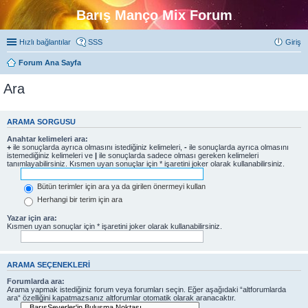
Barış Manço Mix Forum
Hızlı bağlantılar
SSS
Giriş
Forum Ana Sayfa
Ara
ARAMA SORGUSU
Anahtar kelimeleri ara:
+
ile sonuçlarda ayrıca olmasını istediğiniz kelimeleri,
-
ile sonuçlarda ayrıca olmasını
istemediğiniz kelimeleri ve
|
ile sonuçlarda sadece olması gereken kelimeleri
tanımlayabilirsiniz. Kısmen uyan sonuçlar için * işaretini joker olarak kullanabilirsiniz.
Bütün terimler için ara ya da girilen önermeyi kullan
Herhangi bir terim için ara
Yazar için ara:
Kısmen uyan sonuçlar için * işaretini joker olarak kullanabilirsiniz.
ARAMA SEÇENEKLERI
Forumlarda ara:
Arama yapmak istediğiniz forum veya forumları seçin. Eğer aşağıdaki “altforumlarda
ara“ özelliğini kapatmazsanız altforumlar otomatik olarak aranacaktır.