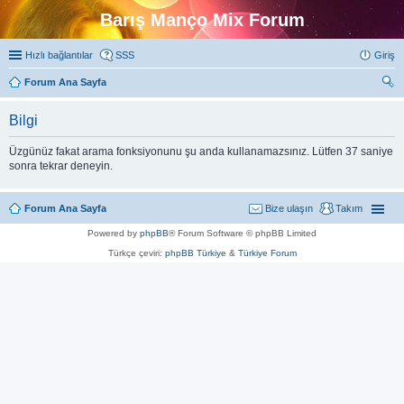
Barış Manço Mix Forum
Hızlı bağlantılar
SSS
Giriş
Forum Ana Sayfa
ra
Bilgi
Üzgünüz fakat arama fonksiyonunu şu anda kullanamazsınız. Lütfen 37 saniye
sonra tekrar deneyin.
Forum Ana Sayfa
Bize ulaşın
Takım
Powered by
phpBB
® Forum Software © phpBB Limited
Türkçe çeviri:
phpBB Türkiye
&
Türkiye Forum