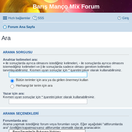
Barış Manço Mix Forum
Hızlı bağlantılar
SSS
Giriş
Forum Ana Sayfa
Ara
ARAMA SORGUSU
Anahtar kelimeleri ara:
+
ile sonuçlarda ayrıca olmasını istediğiniz kelimeleri,
-
ile sonuçlarda ayrıca olmasını
istemediğiniz kelimeleri ve
|
ile sonuçlarda sadece olması gereken kelimeleri
tanımlayabilirsiniz. Kısmen uyan sonuçlar için * işaretini joker olarak kullanabilirsiniz.
Bütün terimler için ara ya da girilen önermeyi kullan
Herhangi bir terim için ara
Yazar için ara:
Kısmen uyan sonuçlar için * işaretini joker olarak kullanabilirsiniz.
ARAMA SEÇENEKLERI
Forumlarda ara:
Arama yapmak istediğiniz forum veya forumları seçin. Eğer aşağıdaki “altforumlarda
ara“ özelliğini kapatmazsanız altforumlar otomatik olarak aranacaktır.