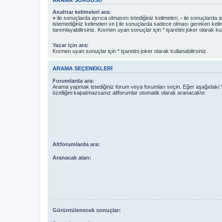
Anahtar kelimeleri ara:
+
ile sonuçlarda ayrıca olmasını istediğiniz kelimeleri,
-
ile sonuçlarda a
istemediğiniz kelimeleri ve
|
ile sonuçlarda sadece olması gereken kelim
tanımlayabilirsiniz. Kısmen uyan sonuçlar için * işaretini joker olarak kull
Yazar için ara:
Kısmen uyan sonuçlar için * işaretini joker olarak kullanabilirsiniz.
ARAMA SEÇENEKLERI
Forumlarda ara:
Arama yapmak istediğiniz forum veya forumları seçin. Eğer aşağıdaki “
özelliğini kapatmazsanız altforumlar otomatik olarak aranacaktır.
Altforumlarda ara:
Aranacak alan:
Görüntülenecek sonuçlar: