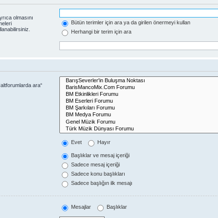
yrıca olmasını
Bütün terimler için ara ya da girilen önermeyi kullan
eleri
anabilirsiniz.
Herhangi bir terim için ara
altforumlarda ara“
Evet
Hayır
Başlıklar ve mesaj içeriği
Sadece mesaj içeriği
Sadece konu başlıkları
Sadece başlığın ilk mesajı
Mesajlar
Başlıklar