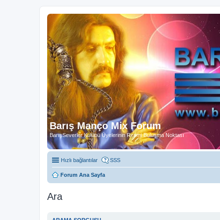
Barış Manço Mix Forum
BarışSeverler Kulübü Üyelerinin Resmi Buluşma Noktası
Hızlı bağlantılar
SSS
Forum Ana Sayfa
Ara
ARAMA SORGUSU