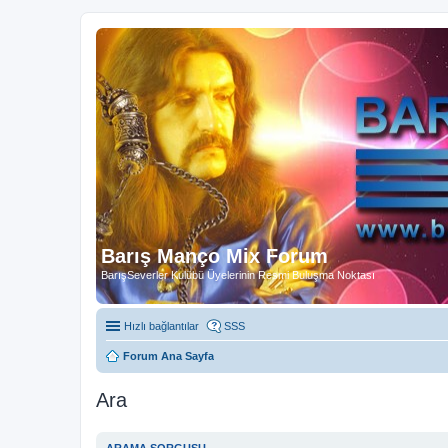
Barış Manço Mix Forum
BarışSeverler Kulübü Üyelerinin Resmi Buluşma Noktası
Hızlı bağlantılar
SSS
Forum Ana Sayfa
Ara
ARAMA SORGUSU