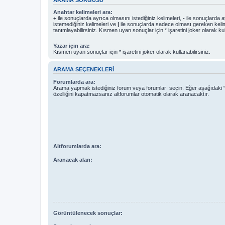
Anahtar kelimeleri ara:
+
ile sonuçlarda ayrıca olmasını istediğiniz kelimeleri,
-
ile sonuçlarda a
istemediğiniz kelimeleri ve
|
ile sonuçlarda sadece olması gereken kelim
tanımlayabilirsiniz. Kısmen uyan sonuçlar için * işaretini joker olarak kull
Yazar için ara:
Kısmen uyan sonuçlar için * işaretini joker olarak kullanabilirsiniz.
ARAMA SEÇENEKLERI
Forumlarda ara:
Arama yapmak istediğiniz forum veya forumları seçin. Eğer aşağıdaki “
özelliğini kapatmazsanız altforumlar otomatik olarak aranacaktır.
Altforumlarda ara:
Aranacak alan:
Görüntülenecek sonuçlar: