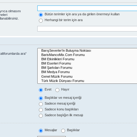
yrıca olmasını
Bütün terimler için ara ya da girilen önermeyi kullan
eleri
anabilirsiniz.
Herhangi bir terim için ara
altforumlarda ara“
Evet
Hayır
Başlıklar ve mesaj içeriği
Sadece mesaj içeriği
Sadece konu başlıkları
Sadece başlığın ilk mesajı
Mesajlar
Başlıklar