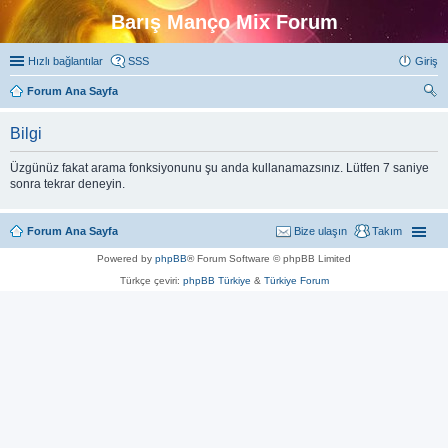
Barış Manço Mix Forum
Hızlı bağlantılar
SSS
Giriş
Forum Ana Sayfa
ra
Bilgi
Üzgünüz fakat arama fonksiyonunu şu anda kullanamazsınız. Lütfen 7 saniye
sonra tekrar deneyin.
Forum Ana Sayfa
Bize ulaşın
Takım
Powered by
phpBB
® Forum Software © phpBB Limited
Türkçe çeviri:
phpBB Türkiye
&
Türkiye Forum