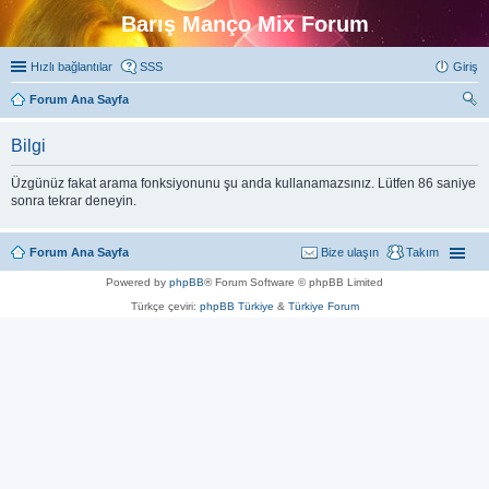
Barış Manço Mix Forum
Hızlı bağlantılar
SSS
Giriş
Forum Ana Sayfa
ra
Bilgi
Üzgünüz fakat arama fonksiyonunu şu anda kullanamazsınız. Lütfen 86 saniye
sonra tekrar deneyin.
Forum Ana Sayfa
Bize ulaşın
Takım
Powered by
phpBB
® Forum Software © phpBB Limited
Türkçe çeviri:
phpBB Türkiye
&
Türkiye Forum