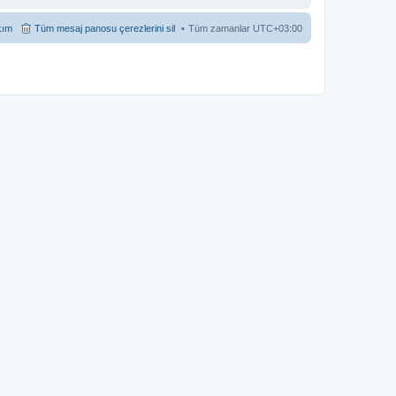
kım
Tüm mesaj panosu çerezlerini sil
Tüm zamanlar
UTC+03:00