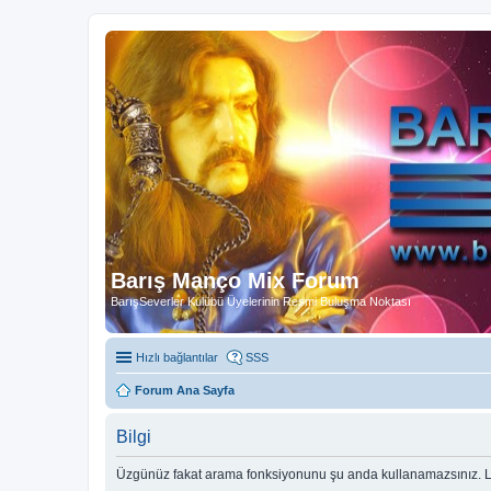
Barış Manço Mix Forum
BarışSeverler Kulübü Üyelerinin Resmi Buluşma Noktası
Hızlı bağlantılar
SSS
Forum Ana Sayfa
Bilgi
Üzgünüz fakat arama fonksiyonunu şu anda kullanamazsınız. Lü