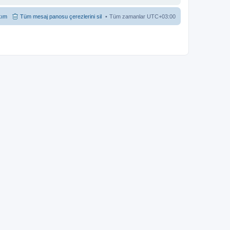
kım
Tüm mesaj panosu çerezlerini sil
Tüm zamanlar
UTC+03:00