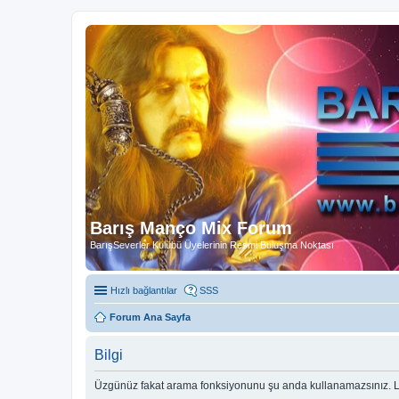
Barış Manço Mix Forum
BarışSeverler Kulübü Üyelerinin Resmi Buluşma Noktası
Hızlı bağlantılar
SSS
Forum Ana Sayfa
Bilgi
Üzgünüz fakat arama fonksiyonunu şu anda kullanamazsınız. Lü