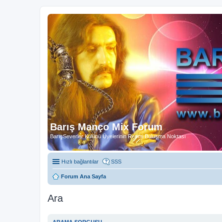
Barış Manço Mix Forum
BarışSeverler Kulübü Üyelerinin Resmi Buluşma Noktası
Hızlı bağlantılar
SSS
Forum Ana Sayfa
Ara
ARAMA SORGUSU