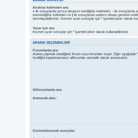
Anahtar kelimeleri ara:
+
ile sonuçlarda ayrıca olmasını istediğiniz kelimeleri,
-
ile sonuçlarda a
istemediğiniz kelimeleri ve
|
ile sonuçlarda sadece olması gereken kelim
tanımlayabilirsiniz. Kısmen uyan sonuçlar için * işaretini joker olarak kull
Yazar için ara:
Kısmen uyan sonuçlar için * işaretini joker olarak kullanabilirsiniz.
ARAMA SEÇENEKLERI
Forumlarda ara:
Arama yapmak istediğiniz forum veya forumları seçin. Eğer aşağıdaki “
özelliğini kapatmazsanız altforumlar otomatik olarak aranacaktır.
Altforumlarda ara:
Aranacak alan:
Görüntülenecek sonuçlar: