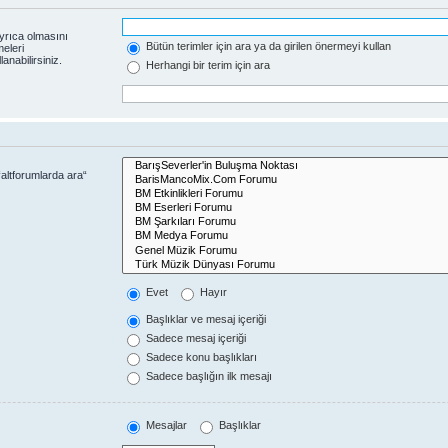
yrıca olmasını
Bütün terimler için ara ya da girilen önermeyi kullan
eleri
anabilirsiniz.
Herhangi bir terim için ara
altforumlarda ara“
Evet
Hayır
Başlıklar ve mesaj içeriği
Sadece mesaj içeriği
Sadece konu başlıkları
Sadece başlığın ilk mesajı
Mesajlar
Başlıklar