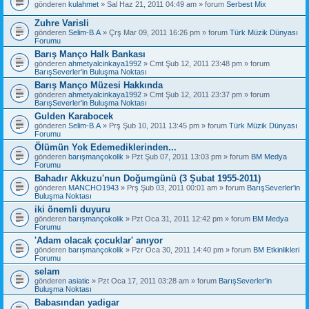
gönderen
kulahmet
» Sal Haz 21, 2011 04:49 am » forum
Serbest Mix
Zuhre Varisli
gönderen
Selim-B.A
» Çrş Mar 09, 2011 16:26 pm » forum
Türk Müzik Dünyası
Forumu
Barış Manço Halk Bankası
gönderen
ahmetyalcinkaya1992
» Cmt Şub 12, 2011 23:48 pm » forum
BarışSeverler'in Buluşma Noktası
Barış Manço Müzesi Hakkında
gönderen
ahmetyalcinkaya1992
» Cmt Şub 12, 2011 23:37 pm » forum
BarışSeverler'in Buluşma Noktası
Gulden Karabocek
gönderen
Selim-B.A
» Prş Şub 10, 2011 13:45 pm » forum
Türk Müzik Dünyası
Forumu
Ölümün Yok Edemediklerinden...
gönderen
barışmançokolik
» Pzt Şub 07, 2011 13:03 pm » forum
BM Medya
Forumu
Bahadır Akkuzu'nun Doğumgünü (3 Şubat 1955-2011)
gönderen
MANCHO1943
» Prş Şub 03, 2011 00:01 am » forum
BarışSeverler'in
Buluşma Noktası
iki önemli duyuru
gönderen
barışmançokolik
» Pzt Oca 31, 2011 12:42 pm » forum
BM Medya
Forumu
'Adam olacak çocuklar' anıyor
gönderen
barışmançokolik
» Pzr Oca 30, 2011 14:40 pm » forum
BM Etkinlikleri
Forumu
selam
gönderen
asiatic
» Pzt Oca 17, 2011 03:28 am » forum
BarışSeverler'in
Buluşma Noktası
Babasından yadigar