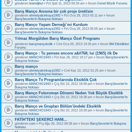
gönderen
teamdjbul
» Pzt Şub 11, 2013 00:34 am » forum
Genel Müzik Forumu
Barış Manço Anısına bir çok proje üretilsin
gönderen
ahmetyalcinkaya1992
» Pzt Oca 28, 2013 05:11 am » forum
BarışSeverler'in Buluşma Noktası
Barış Manço Yaşam Derneği`mi Kurdum
gönderen
ahmetyalcinkaya1992
» Pzt Oca 28, 2013 05:05 am » forum
BarışSeverler'in Buluşma Noktası
Yılmaz Morgülden Barış Manço Özel Programı
gönderen
barışmançokolik
» Cmt Oca 05, 2013 19:35 pm » forum
BM Etkinlikleri
Forumu
Barış Manço : Tu penses encore a&#768; lui (1965) ilk De
gönderen
MANCHO1943
» Pzt Kas 26, 2012 19:17 pm » forum
BarışSeverler'in
Buluşma Noktası
Barış manço
gönderen
ahmetyalcinkaya1992
» Cmt Kas 10, 2012 01:25 am » forum
BarışSeverler'in Buluşma Noktası
Barış Manço Tv Programlarında Eksiklik Çok
gönderen
MANCHO1943
» Çrş Eki 10, 2012 18:46 pm » forum
BarışSeverler'in
Buluşma Noktası
Barış Manço Fotoroman Dönemi Neden Yok Büyük Eksiklik
gönderen
MANCHO1943
» Çrş Eki 10, 2012 18:38 pm » forum
BarışSeverler'in
Buluşma Noktası
Barış Manço ve Grupları Bölüm'ündeki Eksiklik
gönderen
MANCHO1943
» Çrş Eki 10, 2012 18:28 pm » forum
BarışSeverler'in
Buluşma Noktası
FATİH'TEKİ ŞEKERCİ HANI...
gönderen
com
» Prş Ağu 30, 2012 09:38 am » forum
BarışSeverler'in Buluşma
Noktası