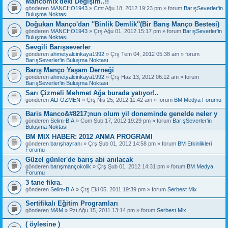
Mancomix'deki Değişim..!!
gönderen
MANCHO1943
» Cmt Ağu 18, 2012 19:23 pm » forum
BarışSeverler'in
Buluşma Noktası
Doğukan Manço'dan ''Binlik Demlik''(Bir Barış Manço Bestesi)
gönderen
MANCHO1943
» Çrş Ağu 01, 2012 15:17 pm » forum
BarışSeverler'in
Buluşma Noktası
Sevgili Barışseverler
gönderen
ahmetyalcinkaya1992
» Çrş Tem 04, 2012 05:38 am » forum
BarışSeverler'in Buluşma Noktası
Barış Manço Yaşam Derneği
gönderen
ahmetyalcinkaya1992
» Çrş Haz 13, 2012 06:12 am » forum
BarışSeverler'in Buluşma Noktası
Sarı Çizmeli Mehmet Ağa burada yatıyor!..
gönderen
ALİ ÖZMEN
» Çrş Nis 25, 2012 11:42 am » forum
BM Medya Forumu
Baris Manco&#8217;nun olum yil doneminde genelde neler y
gönderen
Selim-B.A
» Cum Şub 17, 2012 19:29 pm » forum
BarışSeverler'in
Buluşma Noktası
BM MIX HABER: 2012 ANMA PROGRAMI
gönderen
barışhayranı
» Çrş Şub 01, 2012 14:58 pm » forum
BM Etkinlikleri
Forumu
Güzel günler'de barış abi anılacak
gönderen
barışmançokolik
» Çrş Şub 01, 2012 14:31 pm » forum
BM Medya
Forumu
3 tane fikra.
gönderen
Selim-B.A
» Çrş Eki 05, 2011 19:39 pm » forum
Serbest Mix
Sertifikalı Eğitim Programları
gönderen
M&M
» Pzt Ağu 15, 2011 13:14 pm » forum
Serbest Mix
( öylesine )