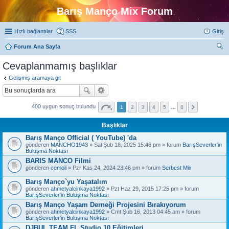
Barış Manço Mix Forum
Hızlı bağlantılar
SSS
Giriş
Forum Ana Sayfa
ra
Cevaplanmamış başlıklar
Gelişmiş aramaya git
400 uygun sonuç bulundu
1
2
3
4
5
…
8
Başlıklar
Barış Manço Official ( YouTube) 'da
gönderen
MANCHO1943
» Sal Şub 18, 2025 15:46 pm » forum
BarışSeverler'in
Buluşma Noktası
BARIS MANCO Filmi
gönderen
cemoli
» Pzr Kas 24, 2024 23:46 pm » forum
Serbest Mix
Barış Manço`yu Yaşatalım
gönderen
ahmetyalcinkaya1992
» Pzt Haz 29, 2015 17:25 pm » forum
BarışSeverler'in Buluşma Noktası
Barış Manço Yaşam Derneği Projesini Bırakıyorum
gönderen
ahmetyalcinkaya1992
» Cmt Şub 16, 2013 04:45 am » forum
BarışSeverler'in Buluşma Noktası
DJBUL TEAM FL Studio 10 Eğitimleri