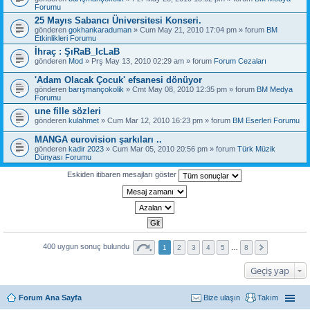
Forumu
25 Mayıs Sabancı Üniversitesi Konseri.
gönderen
gokhankaraduman
» Cum May 21, 2010 17:04 pm » forum
BM
Etkinlikleri Forumu
İhraç : ŞıRaB_IcLaB
gönderen
Mod
» Prş May 13, 2010 02:29 am » forum
Forum Cezaları
'Adam Olacak Çocuk' efsanesi dönüyor
gönderen
barışmançokolik
» Cmt May 08, 2010 12:35 pm » forum
BM Medya
Forumu
une fille sözleri
gönderen
kulahmet
» Cum Mar 12, 2010 16:23 pm » forum
BM Eserleri Forumu
MANGA eurovision şarkıları ..
gönderen
kadir 2023
» Cum Mar 05, 2010 20:56 pm » forum
Türk Müzik
Dünyası Forumu
Eskiden itibaren mesajları göster
400 uygun sonuç bulundu
1
2
3
4
5
…
8
Geçiş yap
Forum Ana Sayfa
Bize ulaşın
Takım