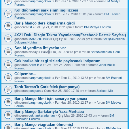
gönderen
barışmançokolik
» Pzr Kas 14, 2010 12:37 pm » forum
BM Medya
Forumu
Kol düğmeleri şarkısının ingilizcesi
gönderen
barışmançokolik
» Pzr Eki 17, 2010 13:01 pm » forum
BM Eserleri
Forumu
Barış Manço ders kitaplarına girdi
gönderen
tst
» Sal Eyl 21, 2010 19:23 pm » forum
BM Medya Forumu
4X21 Dolu Dizgin Tekrar Yayınlansın(Facebook Destek Sayfası)
gönderen
MANCHO1943
» Çrş Eyl 01, 2010 22:49 pm » forum
BarışSeverler'in
Buluşma Noktası
Son bi yardima ihtiyacim var
gönderen
sinaay
» Sal Ağu 10, 2010 20:18 pm » forum
BarisMancoMix.Com
Forumu
Cok harika bir ezgi sizlerle paylasmak istiyorum.
gönderen
Selim-B.A
» Cmt Tem 24, 2010 19:59 pm » forum
Genel Müzik
Forumu
Gülpembe...
gönderen
barışmançokolik
» Pzr Tem 11, 2010 13:33 pm » forum
BM Eserleri
Forumu
Tarık Tarcan'lı Çarkıfelek (kampanya)
gönderen
penguen
» Cum Haz 25, 2010 17:40 pm » forum
Serbest Mix
Barış Manço filmi için senaryo yarışması
gönderen
barışmançokolik
» Pzr Haz 20, 2010 12:17 pm » forum
BM Medya
Forumu
Barış Manço Şarkılarıyla Yaza Merhaba
gönderen
gokhankaraduman
» Çrş May 26, 2010 15:43 pm » forum
BM
Etkinlikleri Forumu
Barış Manço viagradan ölmemiş!
gönderen
barışmançokolik
» Pzr May 23, 2010 13:02 pm » forum
BM Medya