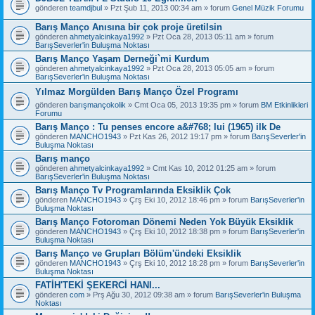
gönderen
teamdjbul
» Pzt Şub 11, 2013 00:34 am » forum
Genel Müzik Forumu
Barış Manço Anısına bir çok proje üretilsin
gönderen
ahmetyalcinkaya1992
» Pzt Oca 28, 2013 05:11 am » forum
BarışSeverler'in Buluşma Noktası
Barış Manço Yaşam Derneği`mi Kurdum
gönderen
ahmetyalcinkaya1992
» Pzt Oca 28, 2013 05:05 am » forum
BarışSeverler'in Buluşma Noktası
Yılmaz Morgülden Barış Manço Özel Programı
gönderen
barışmançokolik
» Cmt Oca 05, 2013 19:35 pm » forum
BM Etkinlikleri
Forumu
Barış Manço : Tu penses encore a&#768; lui (1965) ilk De
gönderen
MANCHO1943
» Pzt Kas 26, 2012 19:17 pm » forum
BarışSeverler'in
Buluşma Noktası
Barış manço
gönderen
ahmetyalcinkaya1992
» Cmt Kas 10, 2012 01:25 am » forum
BarışSeverler'in Buluşma Noktası
Barış Manço Tv Programlarında Eksiklik Çok
gönderen
MANCHO1943
» Çrş Eki 10, 2012 18:46 pm » forum
BarışSeverler'in
Buluşma Noktası
Barış Manço Fotoroman Dönemi Neden Yok Büyük Eksiklik
gönderen
MANCHO1943
» Çrş Eki 10, 2012 18:38 pm » forum
BarışSeverler'in
Buluşma Noktası
Barış Manço ve Grupları Bölüm'ündeki Eksiklik
gönderen
MANCHO1943
» Çrş Eki 10, 2012 18:28 pm » forum
BarışSeverler'in
Buluşma Noktası
FATİH'TEKİ ŞEKERCİ HANI...
gönderen
com
» Prş Ağu 30, 2012 09:38 am » forum
BarışSeverler'in Buluşma
Noktası