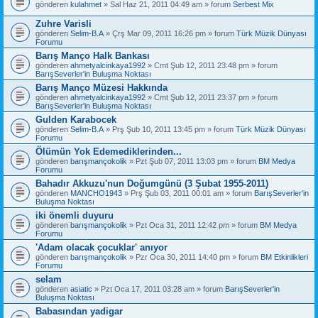
gönderen
kulahmet
» Sal Haz 21, 2011 04:49 am » forum
Serbest Mix
Zuhre Varisli
gönderen
Selim-B.A
» Çrş Mar 09, 2011 16:26 pm » forum
Türk Müzik Dünyası
Forumu
Barış Manço Halk Bankası
gönderen
ahmetyalcinkaya1992
» Cmt Şub 12, 2011 23:48 pm » forum
BarışSeverler'in Buluşma Noktası
Barış Manço Müzesi Hakkında
gönderen
ahmetyalcinkaya1992
» Cmt Şub 12, 2011 23:37 pm » forum
BarışSeverler'in Buluşma Noktası
Gulden Karabocek
gönderen
Selim-B.A
» Prş Şub 10, 2011 13:45 pm » forum
Türk Müzik Dünyası
Forumu
Ölümün Yok Edemediklerinden...
gönderen
barışmançokolik
» Pzt Şub 07, 2011 13:03 pm » forum
BM Medya
Forumu
Bahadır Akkuzu'nun Doğumgünü (3 Şubat 1955-2011)
gönderen
MANCHO1943
» Prş Şub 03, 2011 00:01 am » forum
BarışSeverler'in
Buluşma Noktası
iki önemli duyuru
gönderen
barışmançokolik
» Pzt Oca 31, 2011 12:42 pm » forum
BM Medya
Forumu
'Adam olacak çocuklar' anıyor
gönderen
barışmançokolik
» Pzr Oca 30, 2011 14:40 pm » forum
BM Etkinlikleri
Forumu
selam
gönderen
asiatic
» Pzt Oca 17, 2011 03:28 am » forum
BarışSeverler'in
Buluşma Noktası
Babasından yadigar