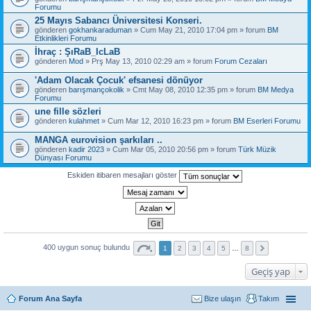
Forumu
25 Mayıs Sabancı Üniversitesi Konseri.
gönderen
gokhankaraduman
» Cum May 21, 2010 17:04 pm » forum
BM
Etkinlikleri Forumu
İhraç : ŞıRaB_IcLaB
gönderen
Mod
» Prş May 13, 2010 02:29 am » forum
Forum Cezaları
'Adam Olacak Çocuk' efsanesi dönüyor
gönderen
barışmançokolik
» Cmt May 08, 2010 12:35 pm » forum
BM Medya
Forumu
une fille sözleri
gönderen
kulahmet
» Cum Mar 12, 2010 16:23 pm » forum
BM Eserleri Forumu
MANGA eurovision şarkıları ..
gönderen
kadir 2023
» Cum Mar 05, 2010 20:56 pm » forum
Türk Müzik
Dünyası Forumu
Eskiden itibaren mesajları göster
400 uygun sonuç bulundu
1
2
3
4
5
…
8
Geçiş yap
Forum Ana Sayfa
Bize ulaşın
Takım