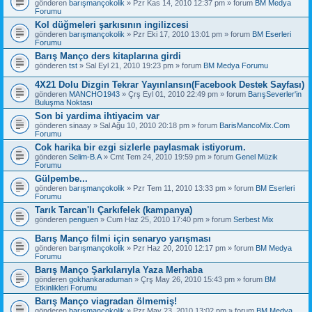
gönderen
barışmançokolik
» Pzr Kas 14, 2010 12:37 pm » forum
BM Medya
Forumu
Kol düğmeleri şarkısının ingilizcesi
gönderen
barışmançokolik
» Pzr Eki 17, 2010 13:01 pm » forum
BM Eserleri
Forumu
Barış Manço ders kitaplarına girdi
gönderen
tst
» Sal Eyl 21, 2010 19:23 pm » forum
BM Medya Forumu
4X21 Dolu Dizgin Tekrar Yayınlansın(Facebook Destek Sayfası)
gönderen
MANCHO1943
» Çrş Eyl 01, 2010 22:49 pm » forum
BarışSeverler'in
Buluşma Noktası
Son bi yardima ihtiyacim var
gönderen
sinaay
» Sal Ağu 10, 2010 20:18 pm » forum
BarisMancoMix.Com
Forumu
Cok harika bir ezgi sizlerle paylasmak istiyorum.
gönderen
Selim-B.A
» Cmt Tem 24, 2010 19:59 pm » forum
Genel Müzik
Forumu
Gülpembe...
gönderen
barışmançokolik
» Pzr Tem 11, 2010 13:33 pm » forum
BM Eserleri
Forumu
Tarık Tarcan'lı Çarkıfelek (kampanya)
gönderen
penguen
» Cum Haz 25, 2010 17:40 pm » forum
Serbest Mix
Barış Manço filmi için senaryo yarışması
gönderen
barışmançokolik
» Pzr Haz 20, 2010 12:17 pm » forum
BM Medya
Forumu
Barış Manço Şarkılarıyla Yaza Merhaba
gönderen
gokhankaraduman
» Çrş May 26, 2010 15:43 pm » forum
BM
Etkinlikleri Forumu
Barış Manço viagradan ölmemiş!
gönderen
barışmançokolik
» Pzr May 23, 2010 13:02 pm » forum
BM Medya