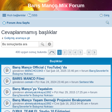
Barış Manço Mix Forum
Hızlı bağlantılar
SSS
Giriş
Forum Ana Sayfa
ra
Cevaplanmamış başlıklar
Gelişmiş aramaya git
400 uygun sonuç bulundu
1
2
3
4
5
…
8
Başlıklar
Barış Manço Official ( YouTube) 'da
gönderen
MANCHO1943
» Sal Şub 18, 2025 15:46 pm » forum
BarışSeverler'in
Buluşma Noktası
BARIS MANCO Filmi
gönderen
cemoli
» Pzr Kas 24, 2024 23:46 pm » forum
Serbest Mix
Barış Manço`yu Yaşatalım
gönderen
ahmetyalcinkaya1992
» Pzt Haz 29, 2015 17:25 pm » forum
BarışSeverler'in Buluşma Noktası
Barış Manço Yaşam Derneği Projesini Bırakıyorum
gönderen
ahmetyalcinkaya1992
» Cmt Şub 16, 2013 04:45 am » forum
BarışSeverler'in Buluşma Noktası
DJBUL TEAM FL Studio 10 Eğitimleri