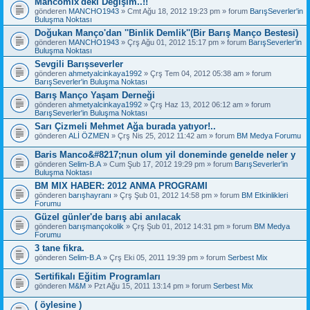
Mancomix'deki Değişim..!!
gönderen
MANCHO1943
» Cmt Ağu 18, 2012 19:23 pm » forum
BarışSeverler'in
Buluşma Noktası
Doğukan Manço'dan ''Binlik Demlik''(Bir Barış Manço Bestesi)
gönderen
MANCHO1943
» Çrş Ağu 01, 2012 15:17 pm » forum
BarışSeverler'in
Buluşma Noktası
Sevgili Barışseverler
gönderen
ahmetyalcinkaya1992
» Çrş Tem 04, 2012 05:38 am » forum
BarışSeverler'in Buluşma Noktası
Barış Manço Yaşam Derneği
gönderen
ahmetyalcinkaya1992
» Çrş Haz 13, 2012 06:12 am » forum
BarışSeverler'in Buluşma Noktası
Sarı Çizmeli Mehmet Ağa burada yatıyor!..
gönderen
ALİ ÖZMEN
» Çrş Nis 25, 2012 11:42 am » forum
BM Medya Forumu
Baris Manco&#8217;nun olum yil doneminde genelde neler y
gönderen
Selim-B.A
» Cum Şub 17, 2012 19:29 pm » forum
BarışSeverler'in
Buluşma Noktası
BM MIX HABER: 2012 ANMA PROGRAMI
gönderen
barışhayranı
» Çrş Şub 01, 2012 14:58 pm » forum
BM Etkinlikleri
Forumu
Güzel günler'de barış abi anılacak
gönderen
barışmançokolik
» Çrş Şub 01, 2012 14:31 pm » forum
BM Medya
Forumu
3 tane fikra.
gönderen
Selim-B.A
» Çrş Eki 05, 2011 19:39 pm » forum
Serbest Mix
Sertifikalı Eğitim Programları
gönderen
M&M
» Pzt Ağu 15, 2011 13:14 pm » forum
Serbest Mix
( öylesine )