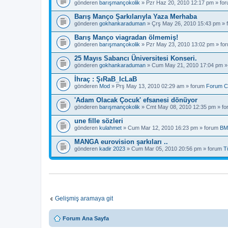
gönderen
barışmançokolik
» Pzr Haz 20, 2010 12:17 pm » fo
Barış Manço Şarkılarıyla Yaza Merhaba
gönderen
gokhankaraduman
» Çrş May 26, 2010 15:43 pm »
Barış Manço viagradan ölmemiş!
gönderen
barışmançokolik
» Pzr May 23, 2010 13:02 pm » fo
25 Mayıs Sabancı Üniversitesi Konseri.
gönderen
gokhankaraduman
» Cum May 21, 2010 17:04 pm »
İhraç : ŞıRaB_IcLaB
gönderen
Mod
» Prş May 13, 2010 02:29 am » forum
Forum C
'Adam Olacak Çocuk' efsanesi dönüyor
gönderen
barışmançokolik
» Cmt May 08, 2010 12:35 pm » f
une fille sözleri
gönderen
kulahmet
» Cum Mar 12, 2010 16:23 pm » forum
BM
MANGA eurovision şarkıları ..
gönderen
kadir 2023
» Cum Mar 05, 2010 20:56 pm » forum
T
Gelişmiş aramaya git
Forum Ana Sayfa