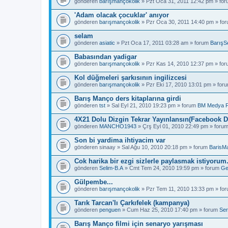
gönderen
barışmançokolik
» Pzt Oca 31, 2011 12:42 pm » fo
'Adam olacak çocuklar' anıyor
gönderen
barışmançokolik
» Pzr Oca 30, 2011 14:40 pm » fo
selam
gönderen
asiatic
» Pzt Oca 17, 2011 03:28 am » forum
BarışS
Babasından yadigar
gönderen
barışmançokolik
» Pzr Kas 14, 2010 12:37 pm » fo
Kol düğmeleri şarkısının ingilizcesi
gönderen
barışmançokolik
» Pzr Eki 17, 2010 13:01 pm » for
Barış Manço ders kitaplarına girdi
gönderen
tst
» Sal Eyl 21, 2010 19:23 pm » forum
BM Medya 
4X21 Dolu Dizgin Tekrar Yayınlansın(Facebook D
gönderen
MANCHO1943
» Çrş Eyl 01, 2010 22:49 pm » foru
Son bi yardima ihtiyacim var
gönderen
sinaay
» Sal Ağu 10, 2010 20:18 pm » forum
BarisM
Cok harika bir ezgi sizlerle paylasmak istiyorum
gönderen
Selim-B.A
» Cmt Tem 24, 2010 19:59 pm » forum
Ge
Gülpembe...
gönderen
barışmançokolik
» Pzr Tem 11, 2010 13:33 pm » fo
Tarık Tarcan'lı Çarkıfelek (kampanya)
gönderen
penguen
» Cum Haz 25, 2010 17:40 pm » forum
Ser
Barış Manço filmi için senaryo yarışması