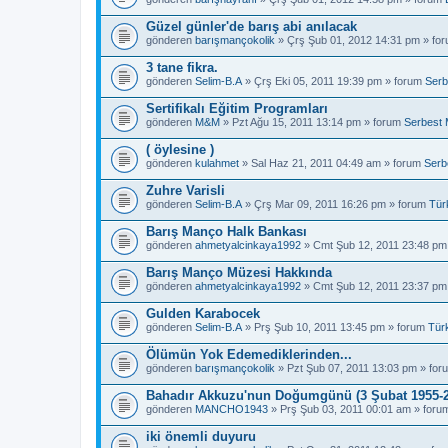
Güzel günler'de barış abi anılacak
gönderen
barışmançokolik
» Çrş Şub 01, 2012 14:31 pm » fo
3 tane fikra.
gönderen
Selim-B.A
» Çrş Eki 05, 2011 19:39 pm » forum
Serb
Sertifikalı Eğitim Programları
gönderen
M&M
» Pzt Ağu 15, 2011 13:14 pm » forum
Serbest 
( öylesine )
gönderen
kulahmet
» Sal Haz 21, 2011 04:49 am » forum
Serb
Zuhre Varisli
gönderen
Selim-B.A
» Çrş Mar 09, 2011 16:26 pm » forum
Tür
Barış Manço Halk Bankası
gönderen
ahmetyalcinkaya1992
» Cmt Şub 12, 2011 23:48 pm
Barış Manço Müzesi Hakkında
gönderen
ahmetyalcinkaya1992
» Cmt Şub 12, 2011 23:37 pm
Gulden Karabocek
gönderen
Selim-B.A
» Prş Şub 10, 2011 13:45 pm » forum
Tür
Ölümün Yok Edemediklerinden...
gönderen
barışmançokolik
» Pzt Şub 07, 2011 13:03 pm » fo
Bahadır Akkuzu'nun Doğumgünü (3 Şubat 1955-2
gönderen
MANCHO1943
» Prş Şub 03, 2011 00:01 am » for
iki önemli duyuru