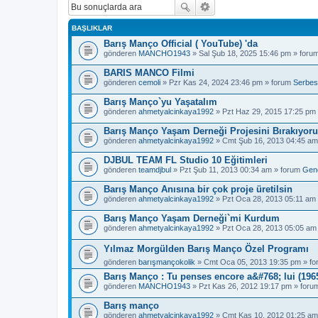
BAŞLIKLAR
Barış Manço Official ( YouTube) 'da
gönderen
MANCHO1943
» Sal Şub 18, 2025 15:46 pm » foru
BARIS MANCO Filmi
gönderen
cemoli
» Pzr Kas 24, 2024 23:46 pm » forum
Serbes
Barış Manço`yu Yaşatalım
gönderen
ahmetyalcinkaya1992
» Pzt Haz 29, 2015 17:25 pm
Barış Manço Yaşam Derneği Projesini Bırakıyor
gönderen
ahmetyalcinkaya1992
» Cmt Şub 16, 2013 04:45 am
DJBUL TEAM FL Studio 10 Eğitimleri
gönderen
teamdjbul
» Pzt Şub 11, 2013 00:34 am » forum
Gen
Barış Manço Anısına bir çok proje üretilsin
gönderen
ahmetyalcinkaya1992
» Pzt Oca 28, 2013 05:11 am
Barış Manço Yaşam Derneği`mi Kurdum
gönderen
ahmetyalcinkaya1992
» Pzt Oca 28, 2013 05:05 am
Yılmaz Morgülden Barış Manço Özel Programı
gönderen
barışmançokolik
» Cmt Oca 05, 2013 19:35 pm » f
Barış Manço : Tu penses encore a&#768; lui (1965
gönderen
MANCHO1943
» Pzt Kas 26, 2012 19:17 pm » for
Barış manço
gönderen
ahmetyalcinkaya1992
» Cmt Kas 10, 2012 01:25 am