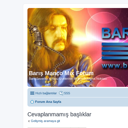
Barış Manço Mix Forum
BarışSeverler Kulübü Üyelerinin Resmi Buluşma Noktası
Hızlı bağlantılar
SSS
Forum Ana Sayfa
Cevaplanmamış başlıklar
Gelişmiş aramaya git