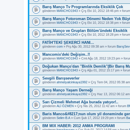
Barış Manço Tv Programlarında Eksiklik Çok
gönderen
MANCHO1943
» Çrş Eki 10, 2012 18:46 pm » foru
Barış Manço Fotoroman Dönemi Neden Yok Büyü
gönderen
MANCHO1943
» Çrş Eki 10, 2012 18:38 pm » foru
Barış Manço ve Grupları Bölüm'ündeki Eksiklik
gönderen
MANCHO1943
» Çrş Eki 10, 2012 18:28 pm » foru
FATİH'TEKİ ŞEKERCİ HANI...
gönderen
com
» Prş Ağu 30, 2012 09:38 am » forum
BarışSeve
Mancomix'deki Değişim..!!
gönderen
MANCHO1943
» Cmt Ağu 18, 2012 19:23 pm » for
Doğukan Manço'dan ''Binlik Demlik''(Bir Barış M
gönderen
MANCHO1943
» Çrş Ağu 01, 2012 15:17 pm » for
Sevgili Barışseverler
gönderen
ahmetyalcinkaya1992
» Çrş Tem 04, 2012 05:38 am
Barış Manço Yaşam Derneği
gönderen
ahmetyalcinkaya1992
» Çrş Haz 13, 2012 06:12 am
Sarı Çizmeli Mehmet Ağa burada yatıyor!..
gönderen
ALİ ÖZMEN
» Çrş Nis 25, 2012 11:42 am » forum
B
Baris Manco&#8217;nun olum yil doneminde gen
gönderen
Selim-B.A
» Cum Şub 17, 2012 19:29 pm » forum
Ba
BM MIX HABER: 2012 ANMA PROGRAMI
gönderen
barışhayranı
» Çrş Şub 01, 2012 14:58 pm » forum