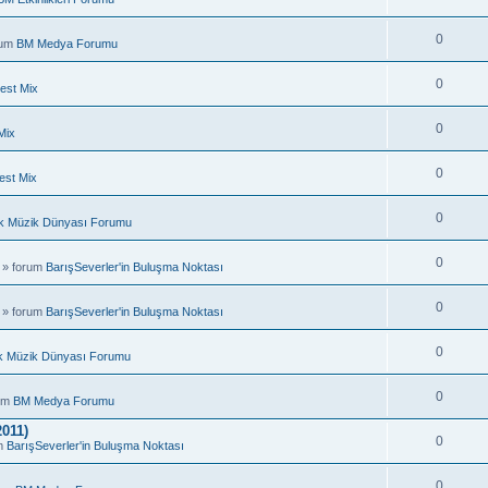
0
rum
BM Medya Forumu
0
est Mix
0
Mix
0
est Mix
0
k Müzik Dünyası Forumu
0
 » forum
BarışSeverler'in Buluşma Noktası
0
 » forum
BarışSeverler'in Buluşma Noktası
0
k Müzik Dünyası Forumu
0
rum
BM Medya Forumu
011)
0
um
BarışSeverler'in Buluşma Noktası
0