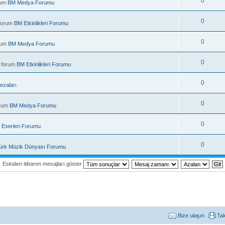
0
rum
BM Medya Forumu
0
 forum
BM Etkinlikleri Forumu
0
rum
BM Medya Forumu
0
 forum
BM Etkinlikleri Forumu
0
ezaları
0
orum
BM Medya Forumu
0
 Eserleri Forumu
0
ürk Müzik Dünyası Forumu
Eskiden itibaren mesajları göster
Bize ulaşın
Ta