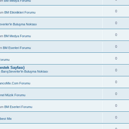
rum
BM Medya Forumu
0
rum
BM Etkinlikleri Forumu
0
everler'in Buluşma Noktası
0
rum
BM Medya Forumu
0
um
BM Eserleri Forumu
0
Forumu
estek Sayfası)
0
m
BarışSeverler'in Buluşma Noktası
0
ancoMix.Com Forumu
.
0
nel Müzik Forumu
0
rum
BM Eserleri Forumu
0
best Mix