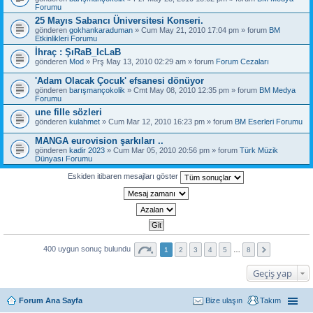
Forumu
25 Mayıs Sabancı Üniversitesi Konseri.
gönderen
gokhankaraduman
» Cum May 21, 2010 17:04 pm » forum
BM
Etkinlikleri Forumu
İhraç : ŞıRaB_IcLaB
gönderen
Mod
» Prş May 13, 2010 02:29 am » forum
Forum Cezaları
'Adam Olacak Çocuk' efsanesi dönüyor
gönderen
barışmançokolik
» Cmt May 08, 2010 12:35 pm » forum
BM Medya
Forumu
une fille sözleri
gönderen
kulahmet
» Cum Mar 12, 2010 16:23 pm » forum
BM Eserleri Forumu
MANGA eurovision şarkıları ..
gönderen
kadir 2023
» Cum Mar 05, 2010 20:56 pm » forum
Türk Müzik
Dünyası Forumu
Eskiden itibaren mesajları göster
400 uygun sonuç bulundu
1
2
3
4
5
…
8
Geçiş yap
Forum Ana Sayfa
Bize ulaşın
Takım