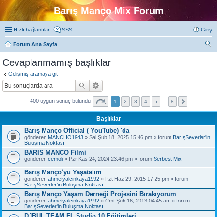
Barış Manço Mix Forum
Hızlı bağlantılar
SSS
Giriş
Forum Ana Sayfa
ra
Cevaplanmamış başlıklar
Gelişmiş aramaya git
400 uygun sonuç bulundu
1
2
3
4
5
…
8
Başlıklar
Barış Manço Official ( YouTube) 'da
gönderen
MANCHO1943
» Sal Şub 18, 2025 15:46 pm » forum
BarışSeverler'in
Buluşma Noktası
BARIS MANCO Filmi
gönderen
cemoli
» Pzr Kas 24, 2024 23:46 pm » forum
Serbest Mix
Barış Manço`yu Yaşatalım
gönderen
ahmetyalcinkaya1992
» Pzt Haz 29, 2015 17:25 pm » forum
BarışSeverler'in Buluşma Noktası
Barış Manço Yaşam Derneği Projesini Bırakıyorum
gönderen
ahmetyalcinkaya1992
» Cmt Şub 16, 2013 04:45 am » forum
BarışSeverler'in Buluşma Noktası
DJBUL TEAM FL Studio 10 Eğitimleri