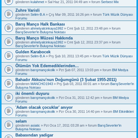
gönderen
kulahmet
» Sal Haz 21, 2011 04:49 am » forum
Serbest Mix
Zuhre Varisli
gönderen
Selim-B.A
» Çrş Mar 09, 2011 16:26 pm » forum
Türk Müzik Dünyası
Forumu
Barış Manço Halk Bankası
gönderen
ahmetyalcinkaya1992
» Cmt Şub 12, 2011 23:48 pm » forum
BarışSeverler'in Buluşma Noktası
Barış Manço Müzesi Hakkında
gönderen
ahmetyalcinkaya1992
» Cmt Şub 12, 2011 23:37 pm » forum
BarışSeverler'in Buluşma Noktası
Gulden Karabocek
gönderen
Selim-B.A
» Prş Şub 10, 2011 13:45 pm » forum
Türk Müzik Dünyası
Forumu
Ölümün Yok Edemediklerinden...
gönderen
barışmançokolik
» Pzt Şub 07, 2011 13:03 pm » forum
BM Medya
Forumu
Bahadır Akkuzu'nun Doğumgünü (3 Şubat 1955-2011)
gönderen
MANCHO1943
» Prş Şub 03, 2011 00:01 am » forum
BarışSeverler'in
Buluşma Noktası
iki önemli duyuru
gönderen
barışmançokolik
» Pzt Oca 31, 2011 12:42 pm » forum
BM Medya
Forumu
'Adam olacak çocuklar' anıyor
gönderen
barışmançokolik
» Pzr Oca 30, 2011 14:40 pm » forum
BM Etkinlikleri
Forumu
selam
gönderen
asiatic
» Pzt Oca 17, 2011 03:28 am » forum
BarışSeverler'in
Buluşma Noktası
Babasından yadigar