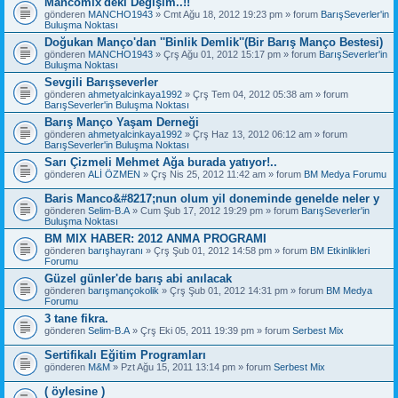
Mancomix'deki Değişim..!!
gönderen
MANCHO1943
» Cmt Ağu 18, 2012 19:23 pm » forum
BarışSeverler'in
Buluşma Noktası
Doğukan Manço'dan ''Binlik Demlik''(Bir Barış Manço Bestesi)
gönderen
MANCHO1943
» Çrş Ağu 01, 2012 15:17 pm » forum
BarışSeverler'in
Buluşma Noktası
Sevgili Barışseverler
gönderen
ahmetyalcinkaya1992
» Çrş Tem 04, 2012 05:38 am » forum
BarışSeverler'in Buluşma Noktası
Barış Manço Yaşam Derneği
gönderen
ahmetyalcinkaya1992
» Çrş Haz 13, 2012 06:12 am » forum
BarışSeverler'in Buluşma Noktası
Sarı Çizmeli Mehmet Ağa burada yatıyor!..
gönderen
ALİ ÖZMEN
» Çrş Nis 25, 2012 11:42 am » forum
BM Medya Forumu
Baris Manco&#8217;nun olum yil doneminde genelde neler y
gönderen
Selim-B.A
» Cum Şub 17, 2012 19:29 pm » forum
BarışSeverler'in
Buluşma Noktası
BM MIX HABER: 2012 ANMA PROGRAMI
gönderen
barışhayranı
» Çrş Şub 01, 2012 14:58 pm » forum
BM Etkinlikleri
Forumu
Güzel günler'de barış abi anılacak
gönderen
barışmançokolik
» Çrş Şub 01, 2012 14:31 pm » forum
BM Medya
Forumu
3 tane fikra.
gönderen
Selim-B.A
» Çrş Eki 05, 2011 19:39 pm » forum
Serbest Mix
Sertifikalı Eğitim Programları
gönderen
M&M
» Pzt Ağu 15, 2011 13:14 pm » forum
Serbest Mix
( öylesine )