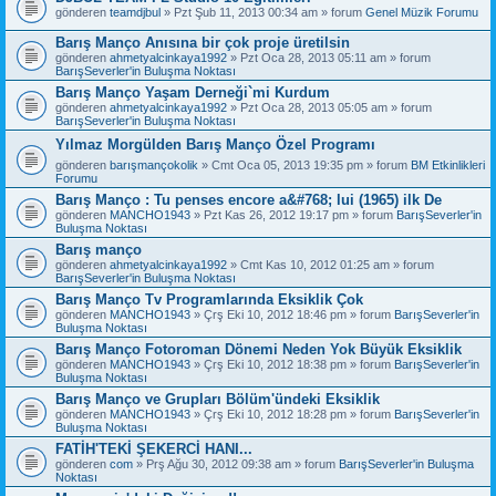
gönderen
teamdjbul
» Pzt Şub 11, 2013 00:34 am » forum
Genel Müzik Forumu
Barış Manço Anısına bir çok proje üretilsin
gönderen
ahmetyalcinkaya1992
» Pzt Oca 28, 2013 05:11 am » forum
BarışSeverler'in Buluşma Noktası
Barış Manço Yaşam Derneği`mi Kurdum
gönderen
ahmetyalcinkaya1992
» Pzt Oca 28, 2013 05:05 am » forum
BarışSeverler'in Buluşma Noktası
Yılmaz Morgülden Barış Manço Özel Programı
gönderen
barışmançokolik
» Cmt Oca 05, 2013 19:35 pm » forum
BM Etkinlikleri
Forumu
Barış Manço : Tu penses encore a&#768; lui (1965) ilk De
gönderen
MANCHO1943
» Pzt Kas 26, 2012 19:17 pm » forum
BarışSeverler'in
Buluşma Noktası
Barış manço
gönderen
ahmetyalcinkaya1992
» Cmt Kas 10, 2012 01:25 am » forum
BarışSeverler'in Buluşma Noktası
Barış Manço Tv Programlarında Eksiklik Çok
gönderen
MANCHO1943
» Çrş Eki 10, 2012 18:46 pm » forum
BarışSeverler'in
Buluşma Noktası
Barış Manço Fotoroman Dönemi Neden Yok Büyük Eksiklik
gönderen
MANCHO1943
» Çrş Eki 10, 2012 18:38 pm » forum
BarışSeverler'in
Buluşma Noktası
Barış Manço ve Grupları Bölüm'ündeki Eksiklik
gönderen
MANCHO1943
» Çrş Eki 10, 2012 18:28 pm » forum
BarışSeverler'in
Buluşma Noktası
FATİH'TEKİ ŞEKERCİ HANI...
gönderen
com
» Prş Ağu 30, 2012 09:38 am » forum
BarışSeverler'in Buluşma
Noktası