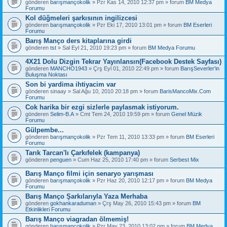
gönderen
barışmançokolik
» Pzr Kas 14, 2010 12:37 pm » forum
BM Medya
Forumu
Kol düğmeleri şarkısının ingilizcesi
gönderen
barışmançokolik
» Pzr Eki 17, 2010 13:01 pm » forum
BM Eserleri
Forumu
Barış Manço ders kitaplarına girdi
gönderen
tst
» Sal Eyl 21, 2010 19:23 pm » forum
BM Medya Forumu
4X21 Dolu Dizgin Tekrar Yayınlansın(Facebook Destek Sayfası)
gönderen
MANCHO1943
» Çrş Eyl 01, 2010 22:49 pm » forum
BarışSeverler'in
Buluşma Noktası
Son bi yardima ihtiyacim var
gönderen
sinaay
» Sal Ağu 10, 2010 20:18 pm » forum
BarisMancoMix.Com
Forumu
Cok harika bir ezgi sizlerle paylasmak istiyorum.
gönderen
Selim-B.A
» Cmt Tem 24, 2010 19:59 pm » forum
Genel Müzik
Forumu
Gülpembe...
gönderen
barışmançokolik
» Pzr Tem 11, 2010 13:33 pm » forum
BM Eserleri
Forumu
Tarık Tarcan'lı Çarkıfelek (kampanya)
gönderen
penguen
» Cum Haz 25, 2010 17:40 pm » forum
Serbest Mix
Barış Manço filmi için senaryo yarışması
gönderen
barışmançokolik
» Pzr Haz 20, 2010 12:17 pm » forum
BM Medya
Forumu
Barış Manço Şarkılarıyla Yaza Merhaba
gönderen
gokhankaraduman
» Çrş May 26, 2010 15:43 pm » forum
BM
Etkinlikleri Forumu
Barış Manço viagradan ölmemiş!
gönderen
barışmançokolik
» Pzr May 23, 2010 13:02 pm » forum
BM Medya