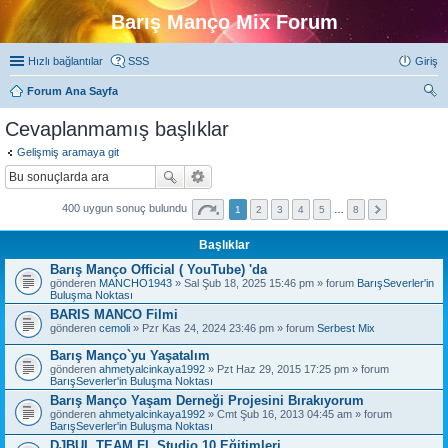
Barış Manço Mix Forum
Hızlı bağlantılar
SSS
Giriş
Forum Ana Sayfa
ra
Cevaplanmamış başlıklar
Gelişmiş aramaya git
400 uygun sonuç bulundu
1
2
3
4
5
…
8
Başlıklar
Barış Manço Official ( YouTube) 'da
gönderen
MANCHO1943
» Sal Şub 18, 2025 15:46 pm » forum
BarışSeverler'in
Buluşma Noktası
BARIS MANCO Filmi
gönderen
cemoli
» Pzr Kas 24, 2024 23:46 pm » forum
Serbest Mix
Barış Manço`yu Yaşatalım
gönderen
ahmetyalcinkaya1992
» Pzt Haz 29, 2015 17:25 pm » forum
BarışSeverler'in Buluşma Noktası
Barış Manço Yaşam Derneği Projesini Bırakıyorum
gönderen
ahmetyalcinkaya1992
» Cmt Şub 16, 2013 04:45 am » forum
BarışSeverler'in Buluşma Noktası
DJBUL TEAM FL Studio 10 Eğitimleri