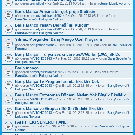
gönderen
teamdjbul
» Pzt Şub 11, 2013 00:34 am » forum
Genel Müzik Forumu
Barış Manço Anısına bir çok proje üretilsin
gönderen
ahmetyalcinkaya1992
» Pzt Oca 28, 2013 05:11 am » forum
BarışSeverler'in Buluşma Noktası
Barış Manço Yaşam Derneği`mi Kurdum
gönderen
ahmetyalcinkaya1992
» Pzt Oca 28, 2013 05:05 am » forum
BarışSeverler'in Buluşma Noktası
Yılmaz Morgülden Barış Manço Özel Programı
gönderen
barışmançokolik
» Cmt Oca 05, 2013 19:35 pm » forum
BM Etkinlikleri
Forumu
Barış Manço : Tu penses encore a&#768; lui (1965) ilk De
gönderen
MANCHO1943
» Pzt Kas 26, 2012 19:17 pm » forum
BarışSeverler'in
Buluşma Noktası
Barış manço
gönderen
ahmetyalcinkaya1992
» Cmt Kas 10, 2012 01:25 am » forum
BarışSeverler'in Buluşma Noktası
Barış Manço Tv Programlarında Eksiklik Çok
gönderen
MANCHO1943
» Çrş Eki 10, 2012 18:46 pm » forum
BarışSeverler'in
Buluşma Noktası
Barış Manço Fotoroman Dönemi Neden Yok Büyük Eksiklik
gönderen
MANCHO1943
» Çrş Eki 10, 2012 18:38 pm » forum
BarışSeverler'in
Buluşma Noktası
Barış Manço ve Grupları Bölüm'ündeki Eksiklik
gönderen
MANCHO1943
» Çrş Eki 10, 2012 18:28 pm » forum
BarışSeverler'in
Buluşma Noktası
FATİH'TEKİ ŞEKERCİ HANI...
gönderen
com
» Prş Ağu 30, 2012 09:38 am » forum
BarışSeverler'in Buluşma
Noktası