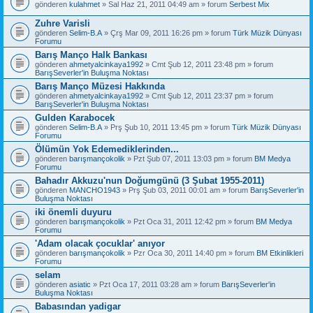
gönderen
kulahmet
» Sal Haz 21, 2011 04:49 am » forum
Serbest Mix
Zuhre Varisli
gönderen
Selim-B.A
» Çrş Mar 09, 2011 16:26 pm » forum
Türk Müzik Dünyası
Forumu
Barış Manço Halk Bankası
gönderen
ahmetyalcinkaya1992
» Cmt Şub 12, 2011 23:48 pm » forum
BarışSeverler'in Buluşma Noktası
Barış Manço Müzesi Hakkında
gönderen
ahmetyalcinkaya1992
» Cmt Şub 12, 2011 23:37 pm » forum
BarışSeverler'in Buluşma Noktası
Gulden Karabocek
gönderen
Selim-B.A
» Prş Şub 10, 2011 13:45 pm » forum
Türk Müzik Dünyası
Forumu
Ölümün Yok Edemediklerinden...
gönderen
barışmançokolik
» Pzt Şub 07, 2011 13:03 pm » forum
BM Medya
Forumu
Bahadır Akkuzu'nun Doğumgünü (3 Şubat 1955-2011)
gönderen
MANCHO1943
» Prş Şub 03, 2011 00:01 am » forum
BarışSeverler'in
Buluşma Noktası
iki önemli duyuru
gönderen
barışmançokolik
» Pzt Oca 31, 2011 12:42 pm » forum
BM Medya
Forumu
'Adam olacak çocuklar' anıyor
gönderen
barışmançokolik
» Pzr Oca 30, 2011 14:40 pm » forum
BM Etkinlikleri
Forumu
selam
gönderen
asiatic
» Pzt Oca 17, 2011 03:28 am » forum
BarışSeverler'in
Buluşma Noktası
Babasından yadigar