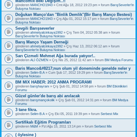
Mancomix'deki Değişim..!!
gönderen
MANCHO1943
» Cmt Ağu 18, 2012 19:23 pm » forum
BarışSeverler'in
Buluşma Noktası
Doğukan Manço'dan ''Binlik Demlik''(Bir Barış Manço Bestesi)
gönderen
MANCHO1943
» Çrş Ağu 01, 2012 15:17 pm » forum
BarışSeverler'in
Buluşma Noktası
Sevgili Barışseverler
gönderen
ahmetyalcinkaya1992
» Çrş Tem 04, 2012 05:38 am » forum
BarışSeverler'in Buluşma Noktası
Barış Manço Yaşam Derneği
gönderen
ahmetyalcinkaya1992
» Çrş Haz 13, 2012 06:12 am » forum
BarışSeverler'in Buluşma Noktası
Sarı Çizmeli Mehmet Ağa burada yatıyor!..
gönderen
ALİ ÖZMEN
» Çrş Nis 25, 2012 11:42 am » forum
BM Medya Forumu
Baris Manco&#8217;nun olum yil doneminde genelde neler y
gönderen
Selim-B.A
» Cum Şub 17, 2012 19:29 pm » forum
BarışSeverler'in
Buluşma Noktası
BM MIX HABER: 2012 ANMA PROGRAMI
gönderen
barışhayranı
» Çrş Şub 01, 2012 14:58 pm » forum
BM Etkinlikleri
Forumu
Güzel günler'de barış abi anılacak
gönderen
barışmançokolik
» Çrş Şub 01, 2012 14:31 pm » forum
BM Medya
Forumu
3 tane fikra.
gönderen
Selim-B.A
» Çrş Eki 05, 2011 19:39 pm » forum
Serbest Mix
Sertifikalı Eğitim Programları
gönderen
M&M
» Pzt Ağu 15, 2011 13:14 pm » forum
Serbest Mix
( öylesine )