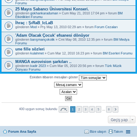
Forumu
25 Mayıs Sabancı Üniversitesi Konseri.
gönderen
gokhankaraduman
» Cum May 21, 2010 17:04 pm » forum
BM
Etkinlikleri Forumu
İhraç : ŞıRaB_IcLaB
gönderen
Mod
» Prş May 13, 2010 02:29 am » forum
Forum Cezaları
'Adam Olacak Çocuk' efsanesi dönüyor
gönderen
barışmançokolik
» Cmt May 08, 2010 12:35 pm » forum
BM Medya
Forumu
une fille sözleri
gönderen
kulahmet
» Cum Mar 12, 2010 16:23 pm » forum
BM Eserleri Forumu
MANGA eurovision şarkıları ..
gönderen
kadir 2023
» Cum Mar 05, 2010 20:56 pm » forum
Türk Müzik
Dünyası Forumu
Eskiden itibaren mesajları göster
400 uygun sonuç bulundu
1
2
3
4
5
…
8
Geçiş yap
Forum Ana Sayfa
Bize ulaşın
Takım