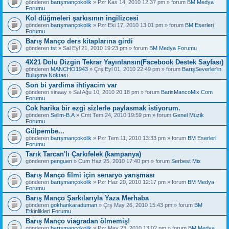
gönderen
barışmançokolik
» Pzr Kas 14, 2010 12:37 pm » forum
BM Medya
Forumu
Kol düğmeleri şarkısının ingilizcesi
gönderen
barışmançokolik
» Pzr Eki 17, 2010 13:01 pm » forum
BM Eserleri
Forumu
Barış Manço ders kitaplarına girdi
gönderen
tst
» Sal Eyl 21, 2010 19:23 pm » forum
BM Medya Forumu
4X21 Dolu Dizgin Tekrar Yayınlansın(Facebook Destek Sayfası)
gönderen
MANCHO1943
» Çrş Eyl 01, 2010 22:49 pm » forum
BarışSeverler'in
Buluşma Noktası
Son bi yardima ihtiyacim var
gönderen
sinaay
» Sal Ağu 10, 2010 20:18 pm » forum
BarisMancoMix.Com
Forumu
Cok harika bir ezgi sizlerle paylasmak istiyorum.
gönderen
Selim-B.A
» Cmt Tem 24, 2010 19:59 pm » forum
Genel Müzik
Forumu
Gülpembe...
gönderen
barışmançokolik
» Pzr Tem 11, 2010 13:33 pm » forum
BM Eserleri
Forumu
Tarık Tarcan'lı Çarkıfelek (kampanya)
gönderen
penguen
» Cum Haz 25, 2010 17:40 pm » forum
Serbest Mix
Barış Manço filmi için senaryo yarışması
gönderen
barışmançokolik
» Pzr Haz 20, 2010 12:17 pm » forum
BM Medya
Forumu
Barış Manço Şarkılarıyla Yaza Merhaba
gönderen
gokhankaraduman
» Çrş May 26, 2010 15:43 pm » forum
BM
Etkinlikleri Forumu
Barış Manço viagradan ölmemiş!
gönderen
barışmançokolik
» Pzr May 23, 2010 13:02 pm » forum
BM Medya