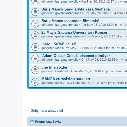
gönderen
barışmançokolik
» Pzr Haz 20, 2010 12:17 pm » fo
Barış Manço Şarkılarıyla Yaza Merhaba
gönderen
gokhankaraduman
» Çrş May 26, 2010 15:43 pm »
Barış Manço viagradan ölmemiş!
gönderen
barışmançokolik
» Pzr May 23, 2010 13:02 pm » fo
25 Mayıs Sabancı Üniversitesi Konseri.
gönderen
gokhankaraduman
» Cum May 21, 2010 17:04 pm »
İhraç : ŞıRaB_IcLaB
gönderen
Mod
» Prş May 13, 2010 02:29 am » forum
Forum C
'Adam Olacak Çocuk' efsanesi dönüyor
gönderen
barışmançokolik
» Cmt May 08, 2010 12:35 pm » f
une fille sözleri
gönderen
kulahmet
» Cum Mar 12, 2010 16:23 pm » forum
BM
MANGA eurovision şarkıları ..
gönderen
kadir 2023
» Cum Mar 05, 2010 20:56 pm » forum
T
Gelişmiş aramaya git
Forum Ana Sayfa