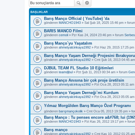
BAŞLIKLAR
Barış Manço Official ( YouTube) 'da
gönderen
MANCHO1943
» Sal Şub 18, 2025 15:46 pm » foru
BARIS MANCO Filmi
gönderen
cemoli
» Pzr Kas 24, 2024 23:46 pm » forum
Serbes
Barış Manço`yu Yaşatalım
gönderen
ahmetyalcinkaya1992
» Pzt Haz 29, 2015 17:25 pm
Barış Manço Yaşam Derneği Projesini Bırakıyor
gönderen
ahmetyalcinkaya1992
» Cmt Şub 16, 2013 04:45 am
DJBUL TEAM FL Studio 10 Eğitimleri
gönderen
teamdjbul
» Pzt Şub 11, 2013 00:34 am » forum
Gen
Barış Manço Anısına bir çok proje üretilsin
gönderen
ahmetyalcinkaya1992
» Pzt Oca 28, 2013 05:11 am
Barış Manço Yaşam Derneği`mi Kurdum
gönderen
ahmetyalcinkaya1992
» Pzt Oca 28, 2013 05:05 am
Yılmaz Morgülden Barış Manço Özel Programı
gönderen
barışmançokolik
» Cmt Oca 05, 2013 19:35 pm » f
Barış Manço : Tu penses encore a&#768; lui (1965
gönderen
MANCHO1943
» Pzt Kas 26, 2012 19:17 pm » for
Barış manço
gönderen
ahmetyalcinkaya1992
» Cmt Kas 10, 2012 01:25 am