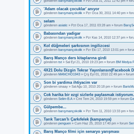
gönderen
barışmançokolik
» Pzt Oca 31, 2011 12:42 pm » fo
'Adam olacak çocuklar' anıyor
gönderen
barışmançokolik
» Pzr Oca 30, 2011 14:40 pm » fo
selam
gönderen
asiatic
» Pzt Oca 17, 2011 03:28 am » forum
BarışS
Babasından yadigar
gönderen
barışmançokolik
» Pzr Kas 14, 2010 12:37 pm » fo
Kol düğmeleri şarkısının ingilizcesi
gönderen
barışmançokolik
» Pzr Eki 17, 2010 13:01 pm » for
Barış Manço ders kitaplarına girdi
gönderen
tst
» Sal Eyl 21, 2010 19:23 pm » forum
BM Medya 
4X21 Dolu Dizgin Tekrar Yayınlansın(Facebook D
gönderen
MANCHO1943
» Çrş Eyl 01, 2010 22:49 pm » foru
Son bi yardima ihtiyacim var
gönderen
sinaay
» Sal Ağu 10, 2010 20:18 pm » forum
BarisM
Cok harika bir ezgi sizlerle paylasmak istiyorum
gönderen
Selim-B.A
» Cmt Tem 24, 2010 19:59 pm » forum
Ge
Gülpembe...
gönderen
barışmançokolik
» Pzr Tem 11, 2010 13:33 pm » fo
Tarık Tarcan'lı Çarkıfelek (kampanya)
gönderen
penguen
» Cum Haz 25, 2010 17:40 pm » forum
Ser
Barış Manço filmi için senaryo yarışması