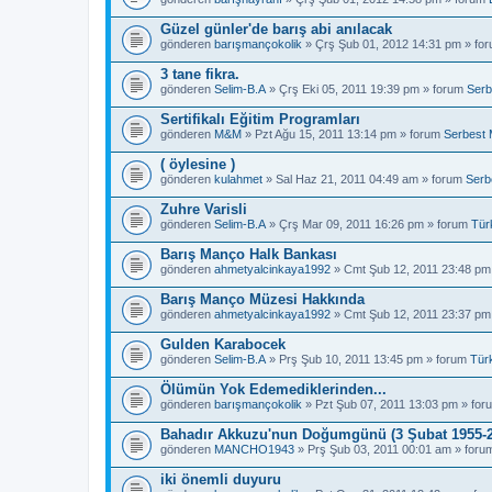
Güzel günler'de barış abi anılacak
gönderen
barışmançokolik
» Çrş Şub 01, 2012 14:31 pm » fo
3 tane fikra.
gönderen
Selim-B.A
» Çrş Eki 05, 2011 19:39 pm » forum
Serb
Sertifikalı Eğitim Programları
gönderen
M&M
» Pzt Ağu 15, 2011 13:14 pm » forum
Serbest 
( öylesine )
gönderen
kulahmet
» Sal Haz 21, 2011 04:49 am » forum
Serb
Zuhre Varisli
gönderen
Selim-B.A
» Çrş Mar 09, 2011 16:26 pm » forum
Tür
Barış Manço Halk Bankası
gönderen
ahmetyalcinkaya1992
» Cmt Şub 12, 2011 23:48 pm
Barış Manço Müzesi Hakkında
gönderen
ahmetyalcinkaya1992
» Cmt Şub 12, 2011 23:37 pm
Gulden Karabocek
gönderen
Selim-B.A
» Prş Şub 10, 2011 13:45 pm » forum
Tür
Ölümün Yok Edemediklerinden...
gönderen
barışmançokolik
» Pzt Şub 07, 2011 13:03 pm » fo
Bahadır Akkuzu'nun Doğumgünü (3 Şubat 1955-2
gönderen
MANCHO1943
» Prş Şub 03, 2011 00:01 am » for
iki önemli duyuru