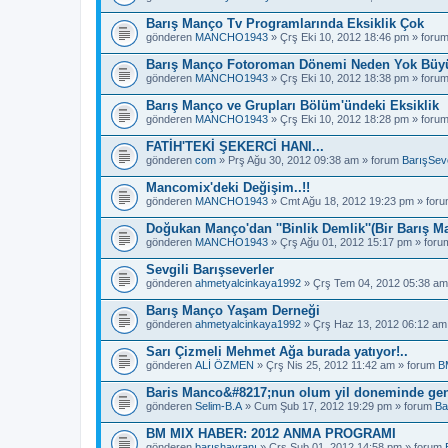
Barış Manço Tv Programlarında Eksiklik Çok
gönderen
MANCHO1943
» Çrş Eki 10, 2012 18:46 pm » foru
Barış Manço Fotoroman Dönemi Neden Yok Büyü
gönderen
MANCHO1943
» Çrş Eki 10, 2012 18:38 pm » foru
Barış Manço ve Grupları Bölüm'ündeki Eksiklik
gönderen
MANCHO1943
» Çrş Eki 10, 2012 18:28 pm » foru
FATİH'TEKİ ŞEKERCİ HANI...
gönderen
com
» Prş Ağu 30, 2012 09:38 am » forum
BarışSeve
Mancomix'deki Değişim..!!
gönderen
MANCHO1943
» Cmt Ağu 18, 2012 19:23 pm » for
Doğukan Manço'dan ''Binlik Demlik''(Bir Barış M
gönderen
MANCHO1943
» Çrş Ağu 01, 2012 15:17 pm » for
Sevgili Barışseverler
gönderen
ahmetyalcinkaya1992
» Çrş Tem 04, 2012 05:38 am
Barış Manço Yaşam Derneği
gönderen
ahmetyalcinkaya1992
» Çrş Haz 13, 2012 06:12 am
Sarı Çizmeli Mehmet Ağa burada yatıyor!..
gönderen
ALİ ÖZMEN
» Çrş Nis 25, 2012 11:42 am » forum
B
Baris Manco&#8217;nun olum yil doneminde gen
gönderen
Selim-B.A
» Cum Şub 17, 2012 19:29 pm » forum
Ba
BM MIX HABER: 2012 ANMA PROGRAMI
gönderen
barışhayranı
» Çrş Şub 01, 2012 14:58 pm » forum