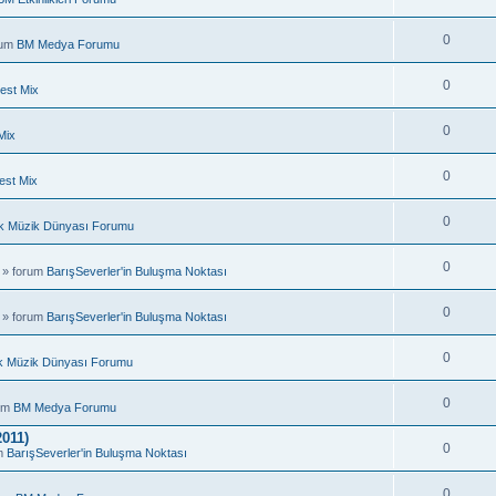
0
rum
BM Medya Forumu
0
est Mix
0
Mix
0
est Mix
0
k Müzik Dünyası Forumu
0
 » forum
BarışSeverler'in Buluşma Noktası
0
 » forum
BarışSeverler'in Buluşma Noktası
0
k Müzik Dünyası Forumu
0
rum
BM Medya Forumu
011)
0
um
BarışSeverler'in Buluşma Noktası
0