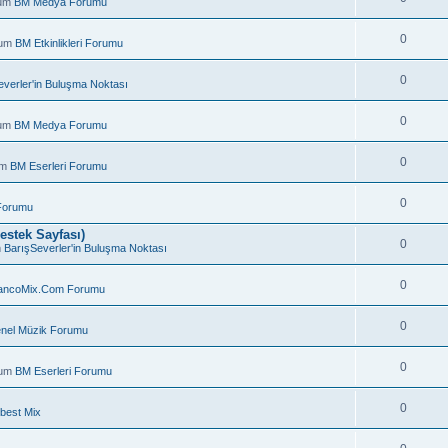
rum
BM Medya Forumu
0
rum
BM Etkinlikleri Forumu
0
everler'in Buluşma Noktası
0
rum
BM Medya Forumu
0
um
BM Eserleri Forumu
0
Forumu
estek Sayfası)
0
m
BarışSeverler'in Buluşma Noktası
0
ancoMix.Com Forumu
.
0
nel Müzik Forumu
0
rum
BM Eserleri Forumu
0
best Mix