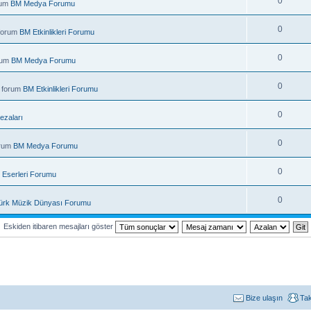
0
rum
BM Medya Forumu
0
 forum
BM Etkinlikleri Forumu
0
rum
BM Medya Forumu
0
 forum
BM Etkinlikleri Forumu
0
ezaları
0
orum
BM Medya Forumu
0
 Eserleri Forumu
0
ürk Müzik Dünyası Forumu
Eskiden itibaren mesajları göster
Bize ulaşın
Ta