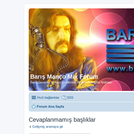
Barış Manço Mix Forum
BarışSeverler Kulübü Üyelerinin Resmi Buluşma Noktası
Hızlı bağlantılar
SSS
Forum Ana Sayfa
Cevaplanmamış başlıklar
Gelişmiş aramaya git