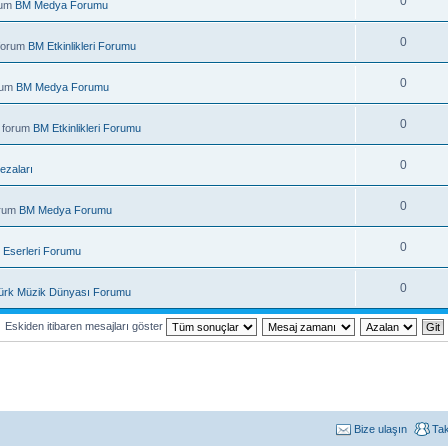
0
rum
BM Medya Forumu
0
 forum
BM Etkinlikleri Forumu
0
rum
BM Medya Forumu
0
 forum
BM Etkinlikleri Forumu
0
ezaları
0
orum
BM Medya Forumu
0
 Eserleri Forumu
0
ürk Müzik Dünyası Forumu
Eskiden itibaren mesajları göster
Bize ulaşın
Ta