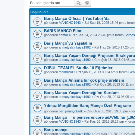
BAŞLIKLAR
Barış Manço Official ( YouTube) 'da
gönderen
MANCHO1943
» Sal Şub 18, 2025 15:46 pm » foru
BARIS MANCO Filmi
gönderen
cemoli
» Pzr Kas 24, 2024 23:46 pm » forum
Serbes
Barış Manço`yu Yaşatalım
gönderen
ahmetyalcinkaya1992
» Pzt Haz 29, 2015 17:25 pm
Barış Manço Yaşam Derneği Projesini Bırakıyor
gönderen
ahmetyalcinkaya1992
» Cmt Şub 16, 2013 04:45 am
DJBUL TEAM FL Studio 10 Eğitimleri
gönderen
teamdjbul
» Pzt Şub 11, 2013 00:34 am » forum
Gen
Barış Manço Anısına bir çok proje üretilsin
gönderen
ahmetyalcinkaya1992
» Pzt Oca 28, 2013 05:11 am
Barış Manço Yaşam Derneği`mi Kurdum
gönderen
ahmetyalcinkaya1992
» Pzt Oca 28, 2013 05:05 am
Yılmaz Morgülden Barış Manço Özel Programı
gönderen
barışmançokolik
» Cmt Oca 05, 2013 19:35 pm » f
Barış Manço : Tu penses encore a&#768; lui (1965
gönderen
MANCHO1943
» Pzt Kas 26, 2012 19:17 pm » for
Barış manço
gönderen
ahmetyalcinkaya1992
» Cmt Kas 10, 2012 01:25 am