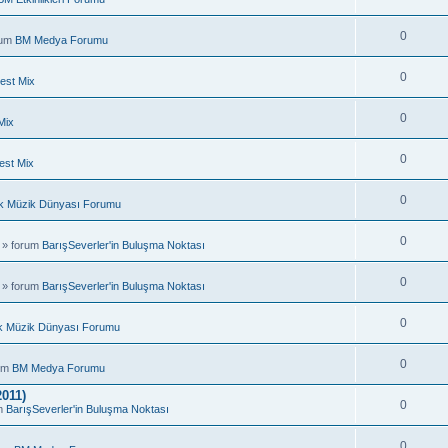
0
rum
BM Medya Forumu
0
est Mix
0
Mix
0
est Mix
0
k Müzik Dünyası Forumu
0
 » forum
BarışSeverler'in Buluşma Noktası
0
 » forum
BarışSeverler'in Buluşma Noktası
0
k Müzik Dünyası Forumu
0
rum
BM Medya Forumu
011)
0
um
BarışSeverler'in Buluşma Noktası
0