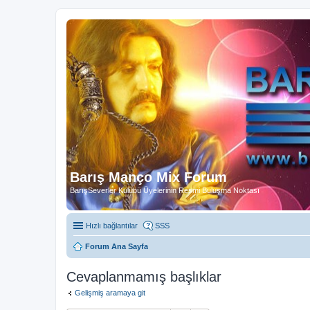
Barış Manço Mix Forum
BarışSeverler Kulübü Üyelerinin Resmi Buluşma Noktası
Hızlı bağlantılar
SSS
Forum Ana Sayfa
Cevaplanmamış başlıklar
Gelişmiş aramaya git