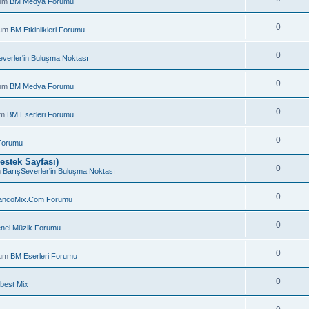
rum
BM Medya Forumu
0
rum
BM Etkinlikleri Forumu
0
everler'in Buluşma Noktası
0
rum
BM Medya Forumu
0
um
BM Eserleri Forumu
0
Forumu
estek Sayfası)
0
m
BarışSeverler'in Buluşma Noktası
0
ancoMix.Com Forumu
.
0
nel Müzik Forumu
0
rum
BM Eserleri Forumu
0
best Mix