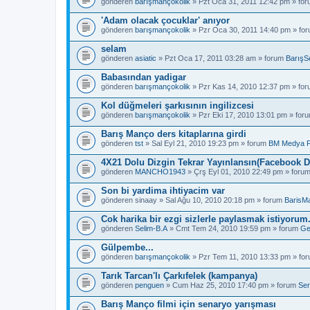
gönderen
barışmançokolik
» Pzt Oca 31, 2011 12:42 pm » fo
'Adam olacak çocuklar' anıyor
gönderen
barışmançokolik
» Pzr Oca 30, 2011 14:40 pm » fo
selam
gönderen
asiatic
» Pzt Oca 17, 2011 03:28 am » forum
BarışS
Babasından yadigar
gönderen
barışmançokolik
» Pzr Kas 14, 2010 12:37 pm » fo
Kol düğmeleri şarkısının ingilizcesi
gönderen
barışmançokolik
» Pzr Eki 17, 2010 13:01 pm » for
Barış Manço ders kitaplarına girdi
gönderen
tst
» Sal Eyl 21, 2010 19:23 pm » forum
BM Medya 
4X21 Dolu Dizgin Tekrar Yayınlansın(Facebook D
gönderen
MANCHO1943
» Çrş Eyl 01, 2010 22:49 pm » foru
Son bi yardima ihtiyacim var
gönderen
sinaay
» Sal Ağu 10, 2010 20:18 pm » forum
BarisM
Cok harika bir ezgi sizlerle paylasmak istiyorum
gönderen
Selim-B.A
» Cmt Tem 24, 2010 19:59 pm » forum
Ge
Gülpembe...
gönderen
barışmançokolik
» Pzr Tem 11, 2010 13:33 pm » fo
Tarık Tarcan'lı Çarkıfelek (kampanya)
gönderen
penguen
» Cum Haz 25, 2010 17:40 pm » forum
Ser
Barış Manço filmi için senaryo yarışması