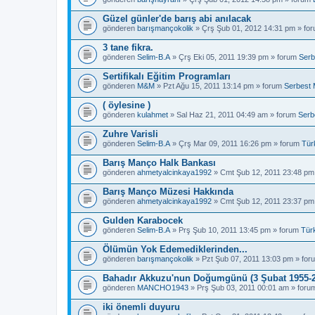
Güzel günler'de barış abi anılacak
gönderen
barışmançokolik
» Çrş Şub 01, 2012 14:31 pm » fo
3 tane fikra.
gönderen
Selim-B.A
» Çrş Eki 05, 2011 19:39 pm » forum
Serb
Sertifikalı Eğitim Programları
gönderen
M&M
» Pzt Ağu 15, 2011 13:14 pm » forum
Serbest 
( öylesine )
gönderen
kulahmet
» Sal Haz 21, 2011 04:49 am » forum
Serb
Zuhre Varisli
gönderen
Selim-B.A
» Çrş Mar 09, 2011 16:26 pm » forum
Tür
Barış Manço Halk Bankası
gönderen
ahmetyalcinkaya1992
» Cmt Şub 12, 2011 23:48 pm
Barış Manço Müzesi Hakkında
gönderen
ahmetyalcinkaya1992
» Cmt Şub 12, 2011 23:37 pm
Gulden Karabocek
gönderen
Selim-B.A
» Prş Şub 10, 2011 13:45 pm » forum
Tür
Ölümün Yok Edemediklerinden...
gönderen
barışmançokolik
» Pzt Şub 07, 2011 13:03 pm » fo
Bahadır Akkuzu'nun Doğumgünü (3 Şubat 1955-2
gönderen
MANCHO1943
» Prş Şub 03, 2011 00:01 am » for
iki önemli duyuru