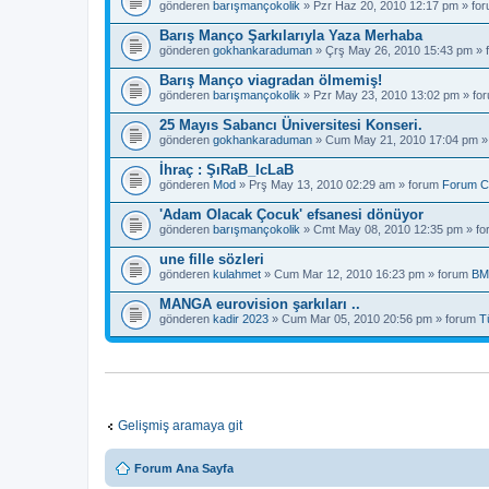
gönderen
barışmançokolik
» Pzr Haz 20, 2010 12:17 pm » fo
Barış Manço Şarkılarıyla Yaza Merhaba
gönderen
gokhankaraduman
» Çrş May 26, 2010 15:43 pm »
Barış Manço viagradan ölmemiş!
gönderen
barışmançokolik
» Pzr May 23, 2010 13:02 pm » fo
25 Mayıs Sabancı Üniversitesi Konseri.
gönderen
gokhankaraduman
» Cum May 21, 2010 17:04 pm »
İhraç : ŞıRaB_IcLaB
gönderen
Mod
» Prş May 13, 2010 02:29 am » forum
Forum C
'Adam Olacak Çocuk' efsanesi dönüyor
gönderen
barışmançokolik
» Cmt May 08, 2010 12:35 pm » f
une fille sözleri
gönderen
kulahmet
» Cum Mar 12, 2010 16:23 pm » forum
BM
MANGA eurovision şarkıları ..
gönderen
kadir 2023
» Cum Mar 05, 2010 20:56 pm » forum
T
Gelişmiş aramaya git
Forum Ana Sayfa