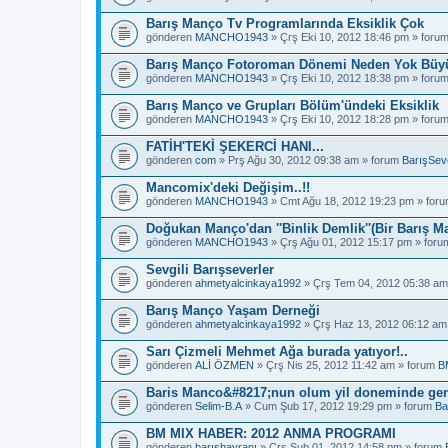
Barış Manço Tv Programlarında Eksiklik Çok
gönderen
MANCHO1943
» Çrş Eki 10, 2012 18:46 pm » foru
Barış Manço Fotoroman Dönemi Neden Yok Büyü
gönderen
MANCHO1943
» Çrş Eki 10, 2012 18:38 pm » foru
Barış Manço ve Grupları Bölüm'ündeki Eksiklik
gönderen
MANCHO1943
» Çrş Eki 10, 2012 18:28 pm » foru
FATİH'TEKİ ŞEKERCİ HANI...
gönderen
com
» Prş Ağu 30, 2012 09:38 am » forum
BarışSeve
Mancomix'deki Değişim..!!
gönderen
MANCHO1943
» Cmt Ağu 18, 2012 19:23 pm » for
Doğukan Manço'dan ''Binlik Demlik''(Bir Barış M
gönderen
MANCHO1943
» Çrş Ağu 01, 2012 15:17 pm » for
Sevgili Barışseverler
gönderen
ahmetyalcinkaya1992
» Çrş Tem 04, 2012 05:38 am
Barış Manço Yaşam Derneği
gönderen
ahmetyalcinkaya1992
» Çrş Haz 13, 2012 06:12 am
Sarı Çizmeli Mehmet Ağa burada yatıyor!..
gönderen
ALİ ÖZMEN
» Çrş Nis 25, 2012 11:42 am » forum
B
Baris Manco&#8217;nun olum yil doneminde gen
gönderen
Selim-B.A
» Cum Şub 17, 2012 19:29 pm » forum
Ba
BM MIX HABER: 2012 ANMA PROGRAMI
gönderen
barışhayranı
» Çrş Şub 01, 2012 14:58 pm » forum