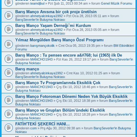
gönderen
teamdjbul
» Pzt Şub 11, 2013 00:34 am » forum
Genel Müzik Forumu
Barış Manço Anısına bir çok proje üretilsin
gönderen
ahmetyalcinkaya1992
» Pzt Oca 28, 2013 05:11 am » forum
BarışSeverler'in Buluşma Noktası
Barış Manço Yaşam Derneği`mi Kurdum
gönderen
ahmetyalcinkaya1992
» Pzt Oca 28, 2013 05:05 am » forum
BarışSeverler'in Buluşma Noktası
Yılmaz Morgülden Barış Manço Özel Programı
gönderen
barışmançokolik
» Cmt Oca 05, 2013 19:35 pm » forum
BM Etkinlikleri
Forumu
Barış Manço : Tu penses encore a&#768; lui (1965) ilk De
gönderen
MANCHO1943
» Pzt Kas 26, 2012 19:17 pm » forum
BarışSeverler'in
Buluşma Noktası
Barış manço
gönderen
ahmetyalcinkaya1992
» Cmt Kas 10, 2012 01:25 am » forum
BarışSeverler'in Buluşma Noktası
Barış Manço Tv Programlarında Eksiklik Çok
gönderen
MANCHO1943
» Çrş Eki 10, 2012 18:46 pm » forum
BarışSeverler'in
Buluşma Noktası
Barış Manço Fotoroman Dönemi Neden Yok Büyük Eksiklik
gönderen
MANCHO1943
» Çrş Eki 10, 2012 18:38 pm » forum
BarışSeverler'in
Buluşma Noktası
Barış Manço ve Grupları Bölüm'ündeki Eksiklik
gönderen
MANCHO1943
» Çrş Eki 10, 2012 18:28 pm » forum
BarışSeverler'in
Buluşma Noktası
FATİH'TEKİ ŞEKERCİ HANI...
gönderen
com
» Prş Ağu 30, 2012 09:38 am » forum
BarışSeverler'in Buluşma
Noktası