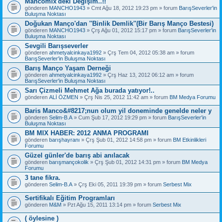
Mancomix'deki Değişim..!!
gönderen
MANCHO1943
» Cmt Ağu 18, 2012 19:23 pm » forum
BarışSeverler'in
Buluşma Noktası
Doğukan Manço'dan ''Binlik Demlik''(Bir Barış Manço Bestesi)
gönderen
MANCHO1943
» Çrş Ağu 01, 2012 15:17 pm » forum
BarışSeverler'in
Buluşma Noktası
Sevgili Barışseverler
gönderen
ahmetyalcinkaya1992
» Çrş Tem 04, 2012 05:38 am » forum
BarışSeverler'in Buluşma Noktası
Barış Manço Yaşam Derneği
gönderen
ahmetyalcinkaya1992
» Çrş Haz 13, 2012 06:12 am » forum
BarışSeverler'in Buluşma Noktası
Sarı Çizmeli Mehmet Ağa burada yatıyor!..
gönderen
ALİ ÖZMEN
» Çrş Nis 25, 2012 11:42 am » forum
BM Medya Forumu
Baris Manco&#8217;nun olum yil doneminde genelde neler y
gönderen
Selim-B.A
» Cum Şub 17, 2012 19:29 pm » forum
BarışSeverler'in
Buluşma Noktası
BM MIX HABER: 2012 ANMA PROGRAMI
gönderen
barışhayranı
» Çrş Şub 01, 2012 14:58 pm » forum
BM Etkinlikleri
Forumu
Güzel günler'de barış abi anılacak
gönderen
barışmançokolik
» Çrş Şub 01, 2012 14:31 pm » forum
BM Medya
Forumu
3 tane fikra.
gönderen
Selim-B.A
» Çrş Eki 05, 2011 19:39 pm » forum
Serbest Mix
Sertifikalı Eğitim Programları
gönderen
M&M
» Pzt Ağu 15, 2011 13:14 pm » forum
Serbest Mix
( öylesine )