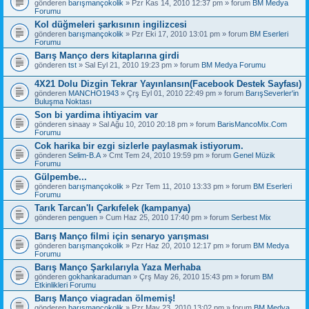
gönderen
barışmançokolik
» Pzr Kas 14, 2010 12:37 pm » forum
BM Medya
Forumu
Kol düğmeleri şarkısının ingilizcesi
gönderen
barışmançokolik
» Pzr Eki 17, 2010 13:01 pm » forum
BM Eserleri
Forumu
Barış Manço ders kitaplarına girdi
gönderen
tst
» Sal Eyl 21, 2010 19:23 pm » forum
BM Medya Forumu
4X21 Dolu Dizgin Tekrar Yayınlansın(Facebook Destek Sayfası)
gönderen
MANCHO1943
» Çrş Eyl 01, 2010 22:49 pm » forum
BarışSeverler'in
Buluşma Noktası
Son bi yardima ihtiyacim var
gönderen
sinaay
» Sal Ağu 10, 2010 20:18 pm » forum
BarisMancoMix.Com
Forumu
Cok harika bir ezgi sizlerle paylasmak istiyorum.
gönderen
Selim-B.A
» Cmt Tem 24, 2010 19:59 pm » forum
Genel Müzik
Forumu
Gülpembe...
gönderen
barışmançokolik
» Pzr Tem 11, 2010 13:33 pm » forum
BM Eserleri
Forumu
Tarık Tarcan'lı Çarkıfelek (kampanya)
gönderen
penguen
» Cum Haz 25, 2010 17:40 pm » forum
Serbest Mix
Barış Manço filmi için senaryo yarışması
gönderen
barışmançokolik
» Pzr Haz 20, 2010 12:17 pm » forum
BM Medya
Forumu
Barış Manço Şarkılarıyla Yaza Merhaba
gönderen
gokhankaraduman
» Çrş May 26, 2010 15:43 pm » forum
BM
Etkinlikleri Forumu
Barış Manço viagradan ölmemiş!
gönderen
barışmançokolik
» Pzr May 23, 2010 13:02 pm » forum
BM Medya