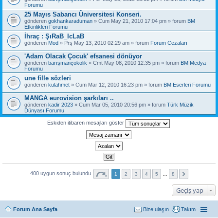
Forumu
25 Mayıs Sabancı Üniversitesi Konseri.
gönderen
gokhankaraduman
» Cum May 21, 2010 17:04 pm » forum
BM
Etkinlikleri Forumu
İhraç : ŞıRaB_IcLaB
gönderen
Mod
» Prş May 13, 2010 02:29 am » forum
Forum Cezaları
'Adam Olacak Çocuk' efsanesi dönüyor
gönderen
barışmançokolik
» Cmt May 08, 2010 12:35 pm » forum
BM Medya
Forumu
une fille sözleri
gönderen
kulahmet
» Cum Mar 12, 2010 16:23 pm » forum
BM Eserleri Forumu
MANGA eurovision şarkıları ..
gönderen
kadir 2023
» Cum Mar 05, 2010 20:56 pm » forum
Türk Müzik
Dünyası Forumu
Eskiden itibaren mesajları göster
400 uygun sonuç bulundu
1
2
3
4
5
…
8
Geçiş yap
Forum Ana Sayfa
Bize ulaşın
Takım