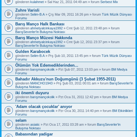
gönderen
kulahmet
» Sal Haz 21, 2011 04:49 am » forum
Serbest Mix
Zuhre Varisli
gönderen
Selim-B.A
» Çrş Mar 09, 2011 16:26 pm » forum
Türk Müzik Dünyası
Forumu
Barış Manço Halk Bankası
gönderen
ahmetyalcinkaya1992
» Cmt Şub 12, 2011 23:48 pm » forum
BarışSeverler'in Buluşma Noktası
Barış Manço Müzesi Hakkında
gönderen
ahmetyalcinkaya1992
» Cmt Şub 12, 2011 23:37 pm » forum
BarışSeverler'in Buluşma Noktası
Gulden Karabocek
gönderen
Selim-B.A
» Prş Şub 10, 2011 13:45 pm » forum
Türk Müzik Dünyası
Forumu
Ölümün Yok Edemediklerinden...
gönderen
barışmançokolik
» Pzt Şub 07, 2011 13:03 pm » forum
BM Medya
Forumu
Bahadır Akkuzu'nun Doğumgünü (3 Şubat 1955-2011)
gönderen
MANCHO1943
» Prş Şub 03, 2011 00:01 am » forum
BarışSeverler'in
Buluşma Noktası
iki önemli duyuru
gönderen
barışmançokolik
» Pzt Oca 31, 2011 12:42 pm » forum
BM Medya
Forumu
'Adam olacak çocuklar' anıyor
gönderen
barışmançokolik
» Pzr Oca 30, 2011 14:40 pm » forum
BM Etkinlikleri
Forumu
selam
gönderen
asiatic
» Pzt Oca 17, 2011 03:28 am » forum
BarışSeverler'in
Buluşma Noktası
Babasından yadigar