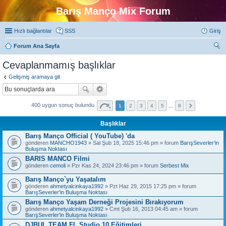
Barış Manço Mix Forum
Hızlı bağlantılar
SSS
Giriş
Forum Ana Sayfa
ra
Cevaplanmamış başlıklar
Gelişmiş aramaya git
400 uygun sonuç bulundu
1
2
3
4
5
…
8
Başlıklar
Barış Manço Official ( YouTube) 'da
gönderen
MANCHO1943
» Sal Şub 18, 2025 15:46 pm » forum
BarışSeverler'in
Buluşma Noktası
BARIS MANCO Filmi
gönderen
cemoli
» Pzr Kas 24, 2024 23:46 pm » forum
Serbest Mix
Barış Manço`yu Yaşatalım
gönderen
ahmetyalcinkaya1992
» Pzt Haz 29, 2015 17:25 pm » forum
BarışSeverler'in Buluşma Noktası
Barış Manço Yaşam Derneği Projesini Bırakıyorum
gönderen
ahmetyalcinkaya1992
» Cmt Şub 16, 2013 04:45 am » forum
BarışSeverler'in Buluşma Noktası
DJBUL TEAM FL Studio 10 Eğitimleri