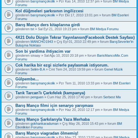
gönderen
barışmançokolik
» Pzr Kas 14, 2010 12:37 pm » forum
BM Medya
Forumu
Kol düğmeleri şarkısının ingilizcesi
gönderen
barışmançokolik
» Pzr Eki 17, 2010 13:01 pm » forum
BM Eserleri
Forumu
Barış Manço ders kitaplarına girdi
gönderen
tst
» Sal Eyl 21, 2010 19:23 pm » forum
BM Medya Forumu
4X21 Dolu Dizgin Tekrar Yayınlansın(Facebook Destek Sayfası)
gönderen
MANCHO1943
» Çrş Eyl 01, 2010 22:49 pm » forum
BarışSeverler'in
Buluşma Noktası
Son bi yardima ihtiyacim var
gönderen
sinaay
» Sal Ağu 10, 2010 20:18 pm » forum
BarisMancoMix.Com
Forumu
Cok harika bir ezgi sizlerle paylasmak istiyorum.
gönderen
Selim-B.A
» Cmt Tem 24, 2010 19:59 pm » forum
Genel Müzik
Forumu
Gülpembe...
gönderen
barışmançokolik
» Pzr Tem 11, 2010 13:33 pm » forum
BM Eserleri
Forumu
Tarık Tarcan'lı Çarkıfelek (kampanya)
gönderen
penguen
» Cum Haz 25, 2010 17:40 pm » forum
Serbest Mix
Barış Manço filmi için senaryo yarışması
gönderen
barışmançokolik
» Pzr Haz 20, 2010 12:17 pm » forum
BM Medya
Forumu
Barış Manço Şarkılarıyla Yaza Merhaba
gönderen
gokhankaraduman
» Çrş May 26, 2010 15:43 pm » forum
BM
Etkinlikleri Forumu
Barış Manço viagradan ölmemiş!
gönderen
barışmançokolik
» Pzr May 23, 2010 13:02 pm » forum
BM Medya