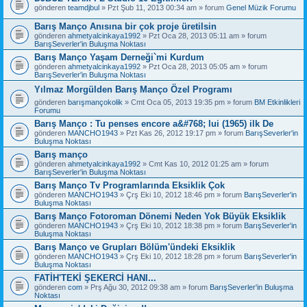
gönderen
teamdjbul
» Pzt Şub 11, 2013 00:34 am » forum
Genel Müzik Forumu
Barış Manço Anısına bir çok proje üretilsin
gönderen
ahmetyalcinkaya1992
» Pzt Oca 28, 2013 05:11 am » forum
BarışSeverler'in Buluşma Noktası
Barış Manço Yaşam Derneği`mi Kurdum
gönderen
ahmetyalcinkaya1992
» Pzt Oca 28, 2013 05:05 am » forum
BarışSeverler'in Buluşma Noktası
Yılmaz Morgülden Barış Manço Özel Programı
gönderen
barışmançokolik
» Cmt Oca 05, 2013 19:35 pm » forum
BM Etkinlikleri
Forumu
Barış Manço : Tu penses encore a&#768; lui (1965) ilk De
gönderen
MANCHO1943
» Pzt Kas 26, 2012 19:17 pm » forum
BarışSeverler'in
Buluşma Noktası
Barış manço
gönderen
ahmetyalcinkaya1992
» Cmt Kas 10, 2012 01:25 am » forum
BarışSeverler'in Buluşma Noktası
Barış Manço Tv Programlarında Eksiklik Çok
gönderen
MANCHO1943
» Çrş Eki 10, 2012 18:46 pm » forum
BarışSeverler'in
Buluşma Noktası
Barış Manço Fotoroman Dönemi Neden Yok Büyük Eksiklik
gönderen
MANCHO1943
» Çrş Eki 10, 2012 18:38 pm » forum
BarışSeverler'in
Buluşma Noktası
Barış Manço ve Grupları Bölüm'ündeki Eksiklik
gönderen
MANCHO1943
» Çrş Eki 10, 2012 18:28 pm » forum
BarışSeverler'in
Buluşma Noktası
FATİH'TEKİ ŞEKERCİ HANI...
gönderen
com
» Prş Ağu 30, 2012 09:38 am » forum
BarışSeverler'in Buluşma
Noktası