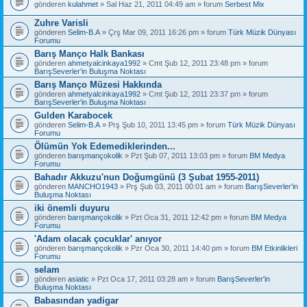
gönderen
kulahmet
» Sal Haz 21, 2011 04:49 am » forum
Serbest Mix
Zuhre Varisli
gönderen
Selim-B.A
» Çrş Mar 09, 2011 16:26 pm » forum
Türk Müzik Dünyası
Forumu
Barış Manço Halk Bankası
gönderen
ahmetyalcinkaya1992
» Cmt Şub 12, 2011 23:48 pm » forum
BarışSeverler'in Buluşma Noktası
Barış Manço Müzesi Hakkında
gönderen
ahmetyalcinkaya1992
» Cmt Şub 12, 2011 23:37 pm » forum
BarışSeverler'in Buluşma Noktası
Gulden Karabocek
gönderen
Selim-B.A
» Prş Şub 10, 2011 13:45 pm » forum
Türk Müzik Dünyası
Forumu
Ölümün Yok Edemediklerinden...
gönderen
barışmançokolik
» Pzt Şub 07, 2011 13:03 pm » forum
BM Medya
Forumu
Bahadır Akkuzu'nun Doğumgünü (3 Şubat 1955-2011)
gönderen
MANCHO1943
» Prş Şub 03, 2011 00:01 am » forum
BarışSeverler'in
Buluşma Noktası
iki önemli duyuru
gönderen
barışmançokolik
» Pzt Oca 31, 2011 12:42 pm » forum
BM Medya
Forumu
'Adam olacak çocuklar' anıyor
gönderen
barışmançokolik
» Pzr Oca 30, 2011 14:40 pm » forum
BM Etkinlikleri
Forumu
selam
gönderen
asiatic
» Pzt Oca 17, 2011 03:28 am » forum
BarışSeverler'in
Buluşma Noktası
Babasından yadigar