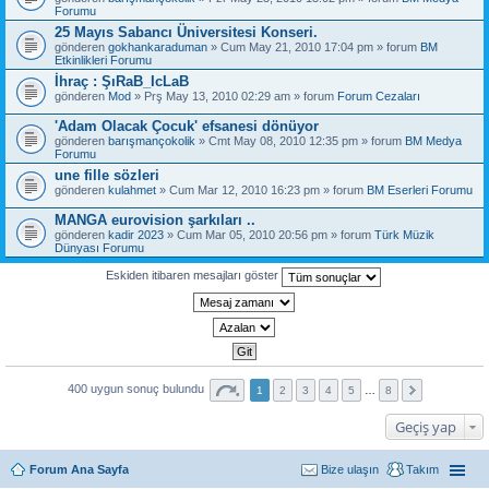
Forumu
25 Mayıs Sabancı Üniversitesi Konseri.
gönderen
gokhankaraduman
» Cum May 21, 2010 17:04 pm » forum
BM
Etkinlikleri Forumu
İhraç : ŞıRaB_IcLaB
gönderen
Mod
» Prş May 13, 2010 02:29 am » forum
Forum Cezaları
'Adam Olacak Çocuk' efsanesi dönüyor
gönderen
barışmançokolik
» Cmt May 08, 2010 12:35 pm » forum
BM Medya
Forumu
une fille sözleri
gönderen
kulahmet
» Cum Mar 12, 2010 16:23 pm » forum
BM Eserleri Forumu
MANGA eurovision şarkıları ..
gönderen
kadir 2023
» Cum Mar 05, 2010 20:56 pm » forum
Türk Müzik
Dünyası Forumu
Eskiden itibaren mesajları göster
400 uygun sonuç bulundu
1
2
3
4
5
…
8
Geçiş yap
Forum Ana Sayfa
Bize ulaşın
Takım