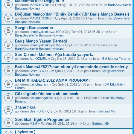
Mancomix'deki Değişim..!!
gönderen
MANCHO1943
» Cmt Ağu 18, 2012 19:23 pm » forum
BarışSeverler'in
Buluşma Noktası
Doğukan Manço'dan ''Binlik Demlik''(Bir Barış Manço Bestesi)
gönderen
MANCHO1943
» Çrş Ağu 01, 2012 15:17 pm » forum
BarışSeverler'in
Buluşma Noktası
Sevgili Barışseverler
gönderen
ahmetyalcinkaya1992
» Çrş Tem 04, 2012 05:38 am » forum
BarışSeverler'in Buluşma Noktası
Barış Manço Yaşam Derneği
gönderen
ahmetyalcinkaya1992
» Çrş Haz 13, 2012 06:12 am » forum
BarışSeverler'in Buluşma Noktası
Sarı Çizmeli Mehmet Ağa burada yatıyor!..
gönderen
ALİ ÖZMEN
» Çrş Nis 25, 2012 11:42 am » forum
BM Medya Forumu
Baris Manco&#8217;nun olum yil doneminde genelde neler y
gönderen
Selim-B.A
» Cum Şub 17, 2012 19:29 pm » forum
BarışSeverler'in
Buluşma Noktası
BM MIX HABER: 2012 ANMA PROGRAMI
gönderen
barışhayranı
» Çrş Şub 01, 2012 14:58 pm » forum
BM Etkinlikleri
Forumu
Güzel günler'de barış abi anılacak
gönderen
barışmançokolik
» Çrş Şub 01, 2012 14:31 pm » forum
BM Medya
Forumu
3 tane fikra.
gönderen
Selim-B.A
» Çrş Eki 05, 2011 19:39 pm » forum
Serbest Mix
Sertifikalı Eğitim Programları
gönderen
M&M
» Pzt Ağu 15, 2011 13:14 pm » forum
Serbest Mix
( öylesine )