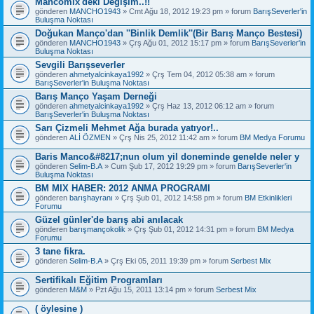
Mancomix'deki Değişim..!!
gönderen
MANCHO1943
» Cmt Ağu 18, 2012 19:23 pm » forum
BarışSeverler'in
Buluşma Noktası
Doğukan Manço'dan ''Binlik Demlik''(Bir Barış Manço Bestesi)
gönderen
MANCHO1943
» Çrş Ağu 01, 2012 15:17 pm » forum
BarışSeverler'in
Buluşma Noktası
Sevgili Barışseverler
gönderen
ahmetyalcinkaya1992
» Çrş Tem 04, 2012 05:38 am » forum
BarışSeverler'in Buluşma Noktası
Barış Manço Yaşam Derneği
gönderen
ahmetyalcinkaya1992
» Çrş Haz 13, 2012 06:12 am » forum
BarışSeverler'in Buluşma Noktası
Sarı Çizmeli Mehmet Ağa burada yatıyor!..
gönderen
ALİ ÖZMEN
» Çrş Nis 25, 2012 11:42 am » forum
BM Medya Forumu
Baris Manco&#8217;nun olum yil doneminde genelde neler y
gönderen
Selim-B.A
» Cum Şub 17, 2012 19:29 pm » forum
BarışSeverler'in
Buluşma Noktası
BM MIX HABER: 2012 ANMA PROGRAMI
gönderen
barışhayranı
» Çrş Şub 01, 2012 14:58 pm » forum
BM Etkinlikleri
Forumu
Güzel günler'de barış abi anılacak
gönderen
barışmançokolik
» Çrş Şub 01, 2012 14:31 pm » forum
BM Medya
Forumu
3 tane fikra.
gönderen
Selim-B.A
» Çrş Eki 05, 2011 19:39 pm » forum
Serbest Mix
Sertifikalı Eğitim Programları
gönderen
M&M
» Pzt Ağu 15, 2011 13:14 pm » forum
Serbest Mix
( öylesine )