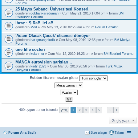
Forumu
25 Mayıs Sabancı Üniversitesi Konseri.
gönderen
gokhankaraduman
» Cum May 21, 2010 17:04 pm » forum
BM
Etkinlikleri Forumu
İhraç : ŞıRaB_IcLaB
gönderen
Mod
» Prş May 13, 2010 02:29 am » forum
Forum Cezaları
'Adam Olacak Çocuk' efsanesi dönüyor
gönderen
barışmançokolik
» Cmt May 08, 2010 12:35 pm » forum
BM Medya
Forumu
une fille sözleri
gönderen
kulahmet
» Cum Mar 12, 2010 16:23 pm » forum
BM Eserleri Forumu
MANGA eurovision şarkıları ..
gönderen
kadir 2023
» Cum Mar 05, 2010 20:56 pm » forum
Türk Müzik
Dünyası Forumu
Eskiden itibaren mesajları göster
400 uygun sonuç bulundu
1
2
3
4
5
…
8
Geçiş yap
Forum Ana Sayfa
Bize ulaşın
Takım