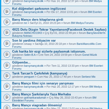
gönderen
barışmançokolik
» Pzr Kas 14, 2010 12:37 pm » forum
BM Medya
Forumu
Kol düğmeleri şarkısının ingilizcesi
gönderen
barışmançokolik
» Pzr Eki 17, 2010 13:01 pm » forum
BM Eserleri
Forumu
Barış Manço ders kitaplarına girdi
gönderen
tst
» Sal Eyl 21, 2010 19:23 pm » forum
BM Medya Forumu
4X21 Dolu Dizgin Tekrar Yayınlansın(Facebook Destek Sayfası)
gönderen
MANCHO1943
» Çrş Eyl 01, 2010 22:49 pm » forum
BarışSeverler'in
Buluşma Noktası
Son bi yardima ihtiyacim var
gönderen
sinaay
» Sal Ağu 10, 2010 20:18 pm » forum
BarisMancoMix.Com
Forumu
Cok harika bir ezgi sizlerle paylasmak istiyorum.
gönderen
Selim-B.A
» Cmt Tem 24, 2010 19:59 pm » forum
Genel Müzik
Forumu
Gülpembe...
gönderen
barışmançokolik
» Pzr Tem 11, 2010 13:33 pm » forum
BM Eserleri
Forumu
Tarık Tarcan'lı Çarkıfelek (kampanya)
gönderen
penguen
» Cum Haz 25, 2010 17:40 pm » forum
Serbest Mix
Barış Manço filmi için senaryo yarışması
gönderen
barışmançokolik
» Pzr Haz 20, 2010 12:17 pm » forum
BM Medya
Forumu
Barış Manço Şarkılarıyla Yaza Merhaba
gönderen
gokhankaraduman
» Çrş May 26, 2010 15:43 pm » forum
BM
Etkinlikleri Forumu
Barış Manço viagradan ölmemiş!
gönderen
barışmançokolik
» Pzr May 23, 2010 13:02 pm » forum
BM Medya