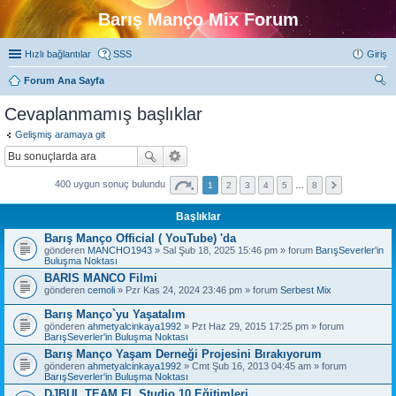
Barış Manço Mix Forum
Hızlı bağlantılar
SSS
Giriş
Forum Ana Sayfa
ra
Cevaplanmamış başlıklar
Gelişmiş aramaya git
400 uygun sonuç bulundu
1
2
3
4
5
…
8
Başlıklar
Barış Manço Official ( YouTube) 'da
gönderen
MANCHO1943
» Sal Şub 18, 2025 15:46 pm » forum
BarışSeverler'in
Buluşma Noktası
BARIS MANCO Filmi
gönderen
cemoli
» Pzr Kas 24, 2024 23:46 pm » forum
Serbest Mix
Barış Manço`yu Yaşatalım
gönderen
ahmetyalcinkaya1992
» Pzt Haz 29, 2015 17:25 pm » forum
BarışSeverler'in Buluşma Noktası
Barış Manço Yaşam Derneği Projesini Bırakıyorum
gönderen
ahmetyalcinkaya1992
» Cmt Şub 16, 2013 04:45 am » forum
BarışSeverler'in Buluşma Noktası
DJBUL TEAM FL Studio 10 Eğitimleri