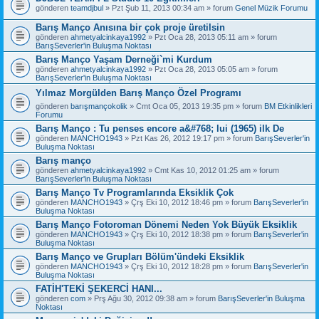
gönderen
teamdjbul
» Pzt Şub 11, 2013 00:34 am » forum
Genel Müzik Forumu
Barış Manço Anısına bir çok proje üretilsin
gönderen
ahmetyalcinkaya1992
» Pzt Oca 28, 2013 05:11 am » forum
BarışSeverler'in Buluşma Noktası
Barış Manço Yaşam Derneği`mi Kurdum
gönderen
ahmetyalcinkaya1992
» Pzt Oca 28, 2013 05:05 am » forum
BarışSeverler'in Buluşma Noktası
Yılmaz Morgülden Barış Manço Özel Programı
gönderen
barışmançokolik
» Cmt Oca 05, 2013 19:35 pm » forum
BM Etkinlikleri
Forumu
Barış Manço : Tu penses encore a&#768; lui (1965) ilk De
gönderen
MANCHO1943
» Pzt Kas 26, 2012 19:17 pm » forum
BarışSeverler'in
Buluşma Noktası
Barış manço
gönderen
ahmetyalcinkaya1992
» Cmt Kas 10, 2012 01:25 am » forum
BarışSeverler'in Buluşma Noktası
Barış Manço Tv Programlarında Eksiklik Çok
gönderen
MANCHO1943
» Çrş Eki 10, 2012 18:46 pm » forum
BarışSeverler'in
Buluşma Noktası
Barış Manço Fotoroman Dönemi Neden Yok Büyük Eksiklik
gönderen
MANCHO1943
» Çrş Eki 10, 2012 18:38 pm » forum
BarışSeverler'in
Buluşma Noktası
Barış Manço ve Grupları Bölüm'ündeki Eksiklik
gönderen
MANCHO1943
» Çrş Eki 10, 2012 18:28 pm » forum
BarışSeverler'in
Buluşma Noktası
FATİH'TEKİ ŞEKERCİ HANI...
gönderen
com
» Prş Ağu 30, 2012 09:38 am » forum
BarışSeverler'in Buluşma
Noktası