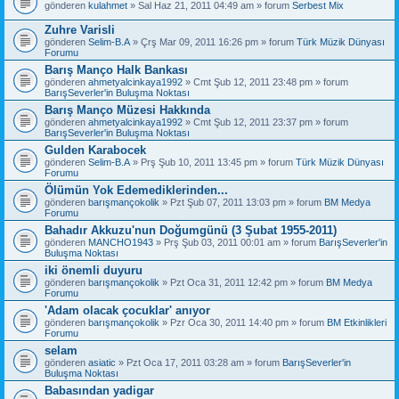
gönderen
kulahmet
» Sal Haz 21, 2011 04:49 am » forum
Serbest Mix
Zuhre Varisli
gönderen
Selim-B.A
» Çrş Mar 09, 2011 16:26 pm » forum
Türk Müzik Dünyası
Forumu
Barış Manço Halk Bankası
gönderen
ahmetyalcinkaya1992
» Cmt Şub 12, 2011 23:48 pm » forum
BarışSeverler'in Buluşma Noktası
Barış Manço Müzesi Hakkında
gönderen
ahmetyalcinkaya1992
» Cmt Şub 12, 2011 23:37 pm » forum
BarışSeverler'in Buluşma Noktası
Gulden Karabocek
gönderen
Selim-B.A
» Prş Şub 10, 2011 13:45 pm » forum
Türk Müzik Dünyası
Forumu
Ölümün Yok Edemediklerinden...
gönderen
barışmançokolik
» Pzt Şub 07, 2011 13:03 pm » forum
BM Medya
Forumu
Bahadır Akkuzu'nun Doğumgünü (3 Şubat 1955-2011)
gönderen
MANCHO1943
» Prş Şub 03, 2011 00:01 am » forum
BarışSeverler'in
Buluşma Noktası
iki önemli duyuru
gönderen
barışmançokolik
» Pzt Oca 31, 2011 12:42 pm » forum
BM Medya
Forumu
'Adam olacak çocuklar' anıyor
gönderen
barışmançokolik
» Pzr Oca 30, 2011 14:40 pm » forum
BM Etkinlikleri
Forumu
selam
gönderen
asiatic
» Pzt Oca 17, 2011 03:28 am » forum
BarışSeverler'in
Buluşma Noktası
Babasından yadigar