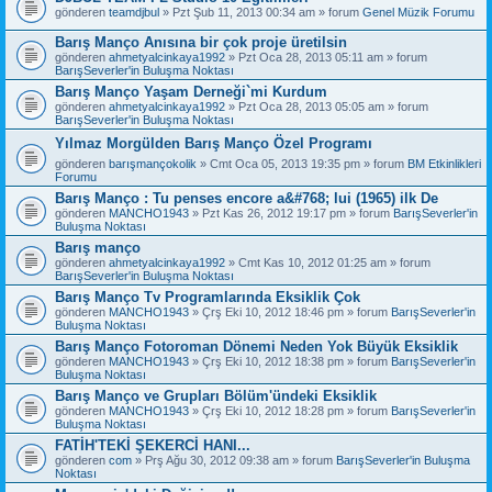
gönderen
teamdjbul
» Pzt Şub 11, 2013 00:34 am » forum
Genel Müzik Forumu
Barış Manço Anısına bir çok proje üretilsin
gönderen
ahmetyalcinkaya1992
» Pzt Oca 28, 2013 05:11 am » forum
BarışSeverler'in Buluşma Noktası
Barış Manço Yaşam Derneği`mi Kurdum
gönderen
ahmetyalcinkaya1992
» Pzt Oca 28, 2013 05:05 am » forum
BarışSeverler'in Buluşma Noktası
Yılmaz Morgülden Barış Manço Özel Programı
gönderen
barışmançokolik
» Cmt Oca 05, 2013 19:35 pm » forum
BM Etkinlikleri
Forumu
Barış Manço : Tu penses encore a&#768; lui (1965) ilk De
gönderen
MANCHO1943
» Pzt Kas 26, 2012 19:17 pm » forum
BarışSeverler'in
Buluşma Noktası
Barış manço
gönderen
ahmetyalcinkaya1992
» Cmt Kas 10, 2012 01:25 am » forum
BarışSeverler'in Buluşma Noktası
Barış Manço Tv Programlarında Eksiklik Çok
gönderen
MANCHO1943
» Çrş Eki 10, 2012 18:46 pm » forum
BarışSeverler'in
Buluşma Noktası
Barış Manço Fotoroman Dönemi Neden Yok Büyük Eksiklik
gönderen
MANCHO1943
» Çrş Eki 10, 2012 18:38 pm » forum
BarışSeverler'in
Buluşma Noktası
Barış Manço ve Grupları Bölüm'ündeki Eksiklik
gönderen
MANCHO1943
» Çrş Eki 10, 2012 18:28 pm » forum
BarışSeverler'in
Buluşma Noktası
FATİH'TEKİ ŞEKERCİ HANI...
gönderen
com
» Prş Ağu 30, 2012 09:38 am » forum
BarışSeverler'in Buluşma
Noktası