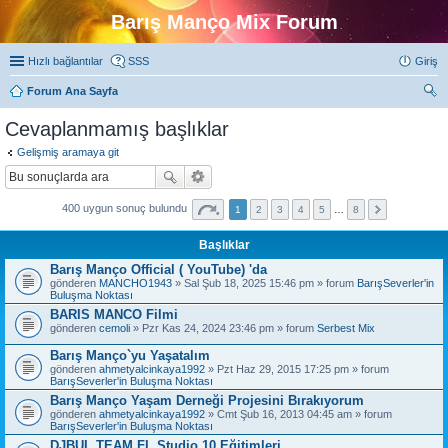
Barış Manço Mix Forum
Hızlı bağlantılar
SSS
Giriş
Forum Ana Sayfa
ra
Cevaplanmamış başlıklar
Gelişmiş aramaya git
400 uygun sonuç bulundu
1
2
3
4
5
…
8
Başlıklar
Barış Manço Official ( YouTube) 'da
gönderen
MANCHO1943
» Sal Şub 18, 2025 15:46 pm » forum
BarışSeverler'in
Buluşma Noktası
BARIS MANCO Filmi
gönderen
cemoli
» Pzr Kas 24, 2024 23:46 pm » forum
Serbest Mix
Barış Manço`yu Yaşatalım
gönderen
ahmetyalcinkaya1992
» Pzt Haz 29, 2015 17:25 pm » forum
BarışSeverler'in Buluşma Noktası
Barış Manço Yaşam Derneği Projesini Bırakıyorum
gönderen
ahmetyalcinkaya1992
» Cmt Şub 16, 2013 04:45 am » forum
BarışSeverler'in Buluşma Noktası
DJBUL TEAM FL Studio 10 Eğitimleri