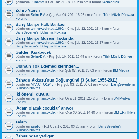
gönderen
kulahmet
» Sal Haz 21, 2011 04:49 am » forum
Serbest Mix
Zuhre Varisli
gönderen
Selim-B.A
» Çrş Mar 09, 2011 16:26 pm » forum
Türk Müzik Dünyası
Forumu
Barış Manço Halk Bankası
gönderen
ahmetyalcinkaya1992
» Cmt Şub 12, 2011 23:48 pm » forum
BarışSeverler'in Buluşma Noktası
Barış Manço Müzesi Hakkında
gönderen
ahmetyalcinkaya1992
» Cmt Şub 12, 2011 23:37 pm » forum
BarışSeverler'in Buluşma Noktası
Gulden Karabocek
gönderen
Selim-B.A
» Prş Şub 10, 2011 13:45 pm » forum
Türk Müzik Dünyası
Forumu
Ölümün Yok Edemediklerinden...
gönderen
barışmançokolik
» Pzt Şub 07, 2011 13:03 pm » forum
BM Medya
Forumu
Bahadır Akkuzu'nun Doğumgünü (3 Şubat 1955-2011)
gönderen
MANCHO1943
» Prş Şub 03, 2011 00:01 am » forum
BarışSeverler'in
Buluşma Noktası
iki önemli duyuru
gönderen
barışmançokolik
» Pzt Oca 31, 2011 12:42 pm » forum
BM Medya
Forumu
'Adam olacak çocuklar' anıyor
gönderen
barışmançokolik
» Pzr Oca 30, 2011 14:40 pm » forum
BM Etkinlikleri
Forumu
selam
gönderen
asiatic
» Pzt Oca 17, 2011 03:28 am » forum
BarışSeverler'in
Buluşma Noktası
Babasından yadigar