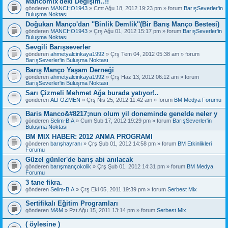
Mancomix'deki Değişim..!!
gönderen
MANCHO1943
» Cmt Ağu 18, 2012 19:23 pm » forum
BarışSeverler'in
Buluşma Noktası
Doğukan Manço'dan ''Binlik Demlik''(Bir Barış Manço Bestesi)
gönderen
MANCHO1943
» Çrş Ağu 01, 2012 15:17 pm » forum
BarışSeverler'in
Buluşma Noktası
Sevgili Barışseverler
gönderen
ahmetyalcinkaya1992
» Çrş Tem 04, 2012 05:38 am » forum
BarışSeverler'in Buluşma Noktası
Barış Manço Yaşam Derneği
gönderen
ahmetyalcinkaya1992
» Çrş Haz 13, 2012 06:12 am » forum
BarışSeverler'in Buluşma Noktası
Sarı Çizmeli Mehmet Ağa burada yatıyor!..
gönderen
ALİ ÖZMEN
» Çrş Nis 25, 2012 11:42 am » forum
BM Medya Forumu
Baris Manco&#8217;nun olum yil doneminde genelde neler y
gönderen
Selim-B.A
» Cum Şub 17, 2012 19:29 pm » forum
BarışSeverler'in
Buluşma Noktası
BM MIX HABER: 2012 ANMA PROGRAMI
gönderen
barışhayranı
» Çrş Şub 01, 2012 14:58 pm » forum
BM Etkinlikleri
Forumu
Güzel günler'de barış abi anılacak
gönderen
barışmançokolik
» Çrş Şub 01, 2012 14:31 pm » forum
BM Medya
Forumu
3 tane fikra.
gönderen
Selim-B.A
» Çrş Eki 05, 2011 19:39 pm » forum
Serbest Mix
Sertifikalı Eğitim Programları
gönderen
M&M
» Pzt Ağu 15, 2011 13:14 pm » forum
Serbest Mix
( öylesine )