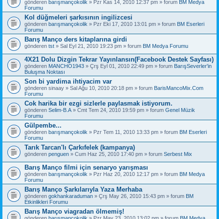
gönderen
barışmançokolik
» Pzr Kas 14, 2010 12:37 pm » forum
BM Medya
Forumu
Kol düğmeleri şarkısının ingilizcesi
gönderen
barışmançokolik
» Pzr Eki 17, 2010 13:01 pm » forum
BM Eserleri
Forumu
Barış Manço ders kitaplarına girdi
gönderen
tst
» Sal Eyl 21, 2010 19:23 pm » forum
BM Medya Forumu
4X21 Dolu Dizgin Tekrar Yayınlansın(Facebook Destek Sayfası)
gönderen
MANCHO1943
» Çrş Eyl 01, 2010 22:49 pm » forum
BarışSeverler'in
Buluşma Noktası
Son bi yardima ihtiyacim var
gönderen
sinaay
» Sal Ağu 10, 2010 20:18 pm » forum
BarisMancoMix.Com
Forumu
Cok harika bir ezgi sizlerle paylasmak istiyorum.
gönderen
Selim-B.A
» Cmt Tem 24, 2010 19:59 pm » forum
Genel Müzik
Forumu
Gülpembe...
gönderen
barışmançokolik
» Pzr Tem 11, 2010 13:33 pm » forum
BM Eserleri
Forumu
Tarık Tarcan'lı Çarkıfelek (kampanya)
gönderen
penguen
» Cum Haz 25, 2010 17:40 pm » forum
Serbest Mix
Barış Manço filmi için senaryo yarışması
gönderen
barışmançokolik
» Pzr Haz 20, 2010 12:17 pm » forum
BM Medya
Forumu
Barış Manço Şarkılarıyla Yaza Merhaba
gönderen
gokhankaraduman
» Çrş May 26, 2010 15:43 pm » forum
BM
Etkinlikleri Forumu
Barış Manço viagradan ölmemiş!
gönderen
barışmançokolik
» Pzr May 23, 2010 13:02 pm » forum
BM Medya