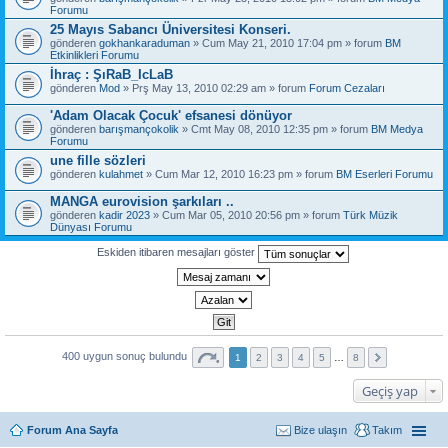
Forumu
25 Mayıs Sabancı Üniversitesi Konseri.
gönderen
gokhankaraduman
» Cum May 21, 2010 17:04 pm » forum
BM
Etkinlikleri Forumu
İhraç : ŞıRaB_IcLaB
gönderen
Mod
» Prş May 13, 2010 02:29 am » forum
Forum Cezaları
'Adam Olacak Çocuk' efsanesi dönüyor
gönderen
barışmançokolik
» Cmt May 08, 2010 12:35 pm » forum
BM Medya
Forumu
une fille sözleri
gönderen
kulahmet
» Cum Mar 12, 2010 16:23 pm » forum
BM Eserleri Forumu
MANGA eurovision şarkıları ..
gönderen
kadir 2023
» Cum Mar 05, 2010 20:56 pm » forum
Türk Müzik
Dünyası Forumu
Eskiden itibaren mesajları göster
400 uygun sonuç bulundu
1
2
3
4
5
…
8
Geçiş yap
Forum Ana Sayfa
Bize ulaşın
Takım