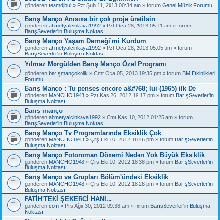
gönderen
teamdjbul
» Pzt Şub 11, 2013 00:34 am » forum
Genel Müzik Forumu
Barış Manço Anısına bir çok proje üretilsin
gönderen
ahmetyalcinkaya1992
» Pzt Oca 28, 2013 05:11 am » forum
BarışSeverler'in Buluşma Noktası
Barış Manço Yaşam Derneği`mi Kurdum
gönderen
ahmetyalcinkaya1992
» Pzt Oca 28, 2013 05:05 am » forum
BarışSeverler'in Buluşma Noktası
Yılmaz Morgülden Barış Manço Özel Programı
gönderen
barışmançokolik
» Cmt Oca 05, 2013 19:35 pm » forum
BM Etkinlikleri
Forumu
Barış Manço : Tu penses encore a&#768; lui (1965) ilk De
gönderen
MANCHO1943
» Pzt Kas 26, 2012 19:17 pm » forum
BarışSeverler'in
Buluşma Noktası
Barış manço
gönderen
ahmetyalcinkaya1992
» Cmt Kas 10, 2012 01:25 am » forum
BarışSeverler'in Buluşma Noktası
Barış Manço Tv Programlarında Eksiklik Çok
gönderen
MANCHO1943
» Çrş Eki 10, 2012 18:46 pm » forum
BarışSeverler'in
Buluşma Noktası
Barış Manço Fotoroman Dönemi Neden Yok Büyük Eksiklik
gönderen
MANCHO1943
» Çrş Eki 10, 2012 18:38 pm » forum
BarışSeverler'in
Buluşma Noktası
Barış Manço ve Grupları Bölüm'ündeki Eksiklik
gönderen
MANCHO1943
» Çrş Eki 10, 2012 18:28 pm » forum
BarışSeverler'in
Buluşma Noktası
FATİH'TEKİ ŞEKERCİ HANI...
gönderen
com
» Prş Ağu 30, 2012 09:38 am » forum
BarışSeverler'in Buluşma
Noktası