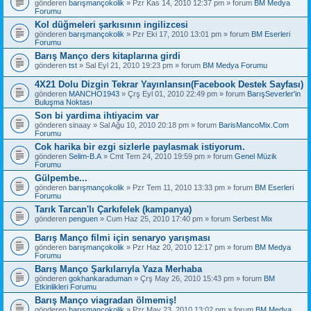
gönderen
barışmançokolik
» Pzr Kas 14, 2010 12:37 pm » forum
BM Medya
Forumu
Kol düğmeleri şarkısının ingilizcesi
gönderen
barışmançokolik
» Pzr Eki 17, 2010 13:01 pm » forum
BM Eserleri
Forumu
Barış Manço ders kitaplarına girdi
gönderen
tst
» Sal Eyl 21, 2010 19:23 pm » forum
BM Medya Forumu
4X21 Dolu Dizgin Tekrar Yayınlansın(Facebook Destek Sayfası)
gönderen
MANCHO1943
» Çrş Eyl 01, 2010 22:49 pm » forum
BarışSeverler'in
Buluşma Noktası
Son bi yardima ihtiyacim var
gönderen
sinaay
» Sal Ağu 10, 2010 20:18 pm » forum
BarisMancoMix.Com
Forumu
Cok harika bir ezgi sizlerle paylasmak istiyorum.
gönderen
Selim-B.A
» Cmt Tem 24, 2010 19:59 pm » forum
Genel Müzik
Forumu
Gülpembe...
gönderen
barışmançokolik
» Pzr Tem 11, 2010 13:33 pm » forum
BM Eserleri
Forumu
Tarık Tarcan'lı Çarkıfelek (kampanya)
gönderen
penguen
» Cum Haz 25, 2010 17:40 pm » forum
Serbest Mix
Barış Manço filmi için senaryo yarışması
gönderen
barışmançokolik
» Pzr Haz 20, 2010 12:17 pm » forum
BM Medya
Forumu
Barış Manço Şarkılarıyla Yaza Merhaba
gönderen
gokhankaraduman
» Çrş May 26, 2010 15:43 pm » forum
BM
Etkinlikleri Forumu
Barış Manço viagradan ölmemiş!
gönderen
barışmançokolik
» Pzr May 23, 2010 13:02 pm » forum
BM Medya