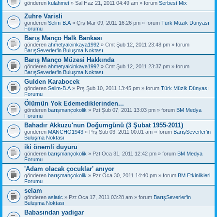
gönderen
kulahmet
» Sal Haz 21, 2011 04:49 am » forum
Serbest Mix
Zuhre Varisli
gönderen
Selim-B.A
» Çrş Mar 09, 2011 16:26 pm » forum
Türk Müzik Dünyası
Forumu
Barış Manço Halk Bankası
gönderen
ahmetyalcinkaya1992
» Cmt Şub 12, 2011 23:48 pm » forum
BarışSeverler'in Buluşma Noktası
Barış Manço Müzesi Hakkında
gönderen
ahmetyalcinkaya1992
» Cmt Şub 12, 2011 23:37 pm » forum
BarışSeverler'in Buluşma Noktası
Gulden Karabocek
gönderen
Selim-B.A
» Prş Şub 10, 2011 13:45 pm » forum
Türk Müzik Dünyası
Forumu
Ölümün Yok Edemediklerinden...
gönderen
barışmançokolik
» Pzt Şub 07, 2011 13:03 pm » forum
BM Medya
Forumu
Bahadır Akkuzu'nun Doğumgünü (3 Şubat 1955-2011)
gönderen
MANCHO1943
» Prş Şub 03, 2011 00:01 am » forum
BarışSeverler'in
Buluşma Noktası
iki önemli duyuru
gönderen
barışmançokolik
» Pzt Oca 31, 2011 12:42 pm » forum
BM Medya
Forumu
'Adam olacak çocuklar' anıyor
gönderen
barışmançokolik
» Pzr Oca 30, 2011 14:40 pm » forum
BM Etkinlikleri
Forumu
selam
gönderen
asiatic
» Pzt Oca 17, 2011 03:28 am » forum
BarışSeverler'in
Buluşma Noktası
Babasından yadigar