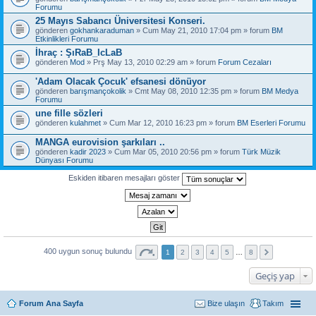
Forumu
25 Mayıs Sabancı Üniversitesi Konseri.
gönderen
gokhankaraduman
» Cum May 21, 2010 17:04 pm » forum
BM
Etkinlikleri Forumu
İhraç : ŞıRaB_IcLaB
gönderen
Mod
» Prş May 13, 2010 02:29 am » forum
Forum Cezaları
'Adam Olacak Çocuk' efsanesi dönüyor
gönderen
barışmançokolik
» Cmt May 08, 2010 12:35 pm » forum
BM Medya
Forumu
une fille sözleri
gönderen
kulahmet
» Cum Mar 12, 2010 16:23 pm » forum
BM Eserleri Forumu
MANGA eurovision şarkıları ..
gönderen
kadir 2023
» Cum Mar 05, 2010 20:56 pm » forum
Türk Müzik
Dünyası Forumu
Eskiden itibaren mesajları göster
400 uygun sonuç bulundu
1
2
3
4
5
…
8
Geçiş yap
Forum Ana Sayfa
Bize ulaşın
Takım