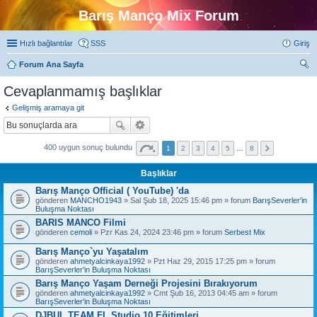
Barış Manço Mix Forum
Hızlı bağlantılar
SSS
Giriş
Forum Ana Sayfa
ra
Cevaplanmamış başlıklar
Gelişmiş aramaya git
400 uygun sonuç bulundu
1
2
3
4
5
…
8
Başlıklar
Barış Manço Official ( YouTube) 'da
gönderen
MANCHO1943
» Sal Şub 18, 2025 15:46 pm » forum
BarışSeverler'in
Buluşma Noktası
BARIS MANCO Filmi
gönderen
cemoli
» Pzr Kas 24, 2024 23:46 pm » forum
Serbest Mix
Barış Manço`yu Yaşatalım
gönderen
ahmetyalcinkaya1992
» Pzt Haz 29, 2015 17:25 pm » forum
BarışSeverler'in Buluşma Noktası
Barış Manço Yaşam Derneği Projesini Bırakıyorum
gönderen
ahmetyalcinkaya1992
» Cmt Şub 16, 2013 04:45 am » forum
BarışSeverler'in Buluşma Noktası
DJBUL TEAM FL Studio 10 Eğitimleri