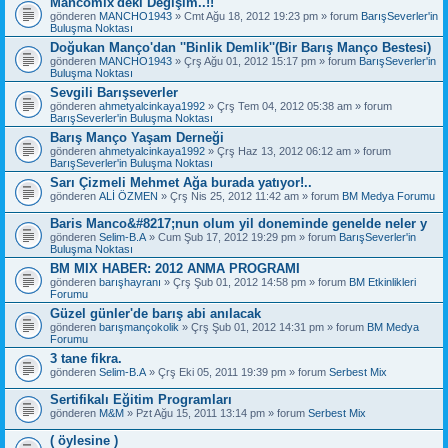
Mancomix'deki Değişim..!!
gönderen
MANCHO1943
» Cmt Ağu 18, 2012 19:23 pm » forum
BarışSeverler'in
Buluşma Noktası
Doğukan Manço'dan ''Binlik Demlik''(Bir Barış Manço Bestesi)
gönderen
MANCHO1943
» Çrş Ağu 01, 2012 15:17 pm » forum
BarışSeverler'in
Buluşma Noktası
Sevgili Barışseverler
gönderen
ahmetyalcinkaya1992
» Çrş Tem 04, 2012 05:38 am » forum
BarışSeverler'in Buluşma Noktası
Barış Manço Yaşam Derneği
gönderen
ahmetyalcinkaya1992
» Çrş Haz 13, 2012 06:12 am » forum
BarışSeverler'in Buluşma Noktası
Sarı Çizmeli Mehmet Ağa burada yatıyor!..
gönderen
ALİ ÖZMEN
» Çrş Nis 25, 2012 11:42 am » forum
BM Medya Forumu
Baris Manco&#8217;nun olum yil doneminde genelde neler y
gönderen
Selim-B.A
» Cum Şub 17, 2012 19:29 pm » forum
BarışSeverler'in
Buluşma Noktası
BM MIX HABER: 2012 ANMA PROGRAMI
gönderen
barışhayranı
» Çrş Şub 01, 2012 14:58 pm » forum
BM Etkinlikleri
Forumu
Güzel günler'de barış abi anılacak
gönderen
barışmançokolik
» Çrş Şub 01, 2012 14:31 pm » forum
BM Medya
Forumu
3 tane fikra.
gönderen
Selim-B.A
» Çrş Eki 05, 2011 19:39 pm » forum
Serbest Mix
Sertifikalı Eğitim Programları
gönderen
M&M
» Pzt Ağu 15, 2011 13:14 pm » forum
Serbest Mix
( öylesine )