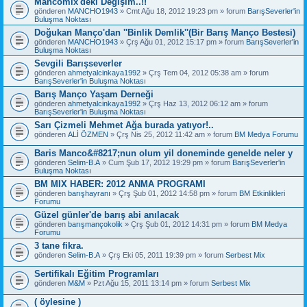
Mancomix'deki Değişim..!!
gönderen
MANCHO1943
» Cmt Ağu 18, 2012 19:23 pm » forum
BarışSeverler'in
Buluşma Noktası
Doğukan Manço'dan ''Binlik Demlik''(Bir Barış Manço Bestesi)
gönderen
MANCHO1943
» Çrş Ağu 01, 2012 15:17 pm » forum
BarışSeverler'in
Buluşma Noktası
Sevgili Barışseverler
gönderen
ahmetyalcinkaya1992
» Çrş Tem 04, 2012 05:38 am » forum
BarışSeverler'in Buluşma Noktası
Barış Manço Yaşam Derneği
gönderen
ahmetyalcinkaya1992
» Çrş Haz 13, 2012 06:12 am » forum
BarışSeverler'in Buluşma Noktası
Sarı Çizmeli Mehmet Ağa burada yatıyor!..
gönderen
ALİ ÖZMEN
» Çrş Nis 25, 2012 11:42 am » forum
BM Medya Forumu
Baris Manco&#8217;nun olum yil doneminde genelde neler y
gönderen
Selim-B.A
» Cum Şub 17, 2012 19:29 pm » forum
BarışSeverler'in
Buluşma Noktası
BM MIX HABER: 2012 ANMA PROGRAMI
gönderen
barışhayranı
» Çrş Şub 01, 2012 14:58 pm » forum
BM Etkinlikleri
Forumu
Güzel günler'de barış abi anılacak
gönderen
barışmançokolik
» Çrş Şub 01, 2012 14:31 pm » forum
BM Medya
Forumu
3 tane fikra.
gönderen
Selim-B.A
» Çrş Eki 05, 2011 19:39 pm » forum
Serbest Mix
Sertifikalı Eğitim Programları
gönderen
M&M
» Pzt Ağu 15, 2011 13:14 pm » forum
Serbest Mix
( öylesine )