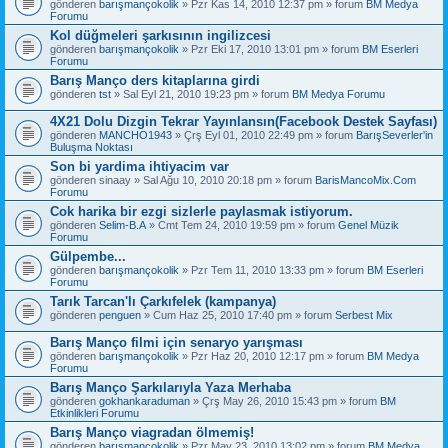
gönderen
barışmançokolik
» Pzr Kas 14, 2010 12:37 pm » forum
BM Medya
Forumu
Kol düğmeleri şarkısının ingilizcesi
gönderen
barışmançokolik
» Pzr Eki 17, 2010 13:01 pm » forum
BM Eserleri
Forumu
Barış Manço ders kitaplarına girdi
gönderen
tst
» Sal Eyl 21, 2010 19:23 pm » forum
BM Medya Forumu
4X21 Dolu Dizgin Tekrar Yayınlansın(Facebook Destek Sayfası)
gönderen
MANCHO1943
» Çrş Eyl 01, 2010 22:49 pm » forum
BarışSeverler'in
Buluşma Noktası
Son bi yardima ihtiyacim var
gönderen
sinaay
» Sal Ağu 10, 2010 20:18 pm » forum
BarisMancoMix.Com
Forumu
Cok harika bir ezgi sizlerle paylasmak istiyorum.
gönderen
Selim-B.A
» Cmt Tem 24, 2010 19:59 pm » forum
Genel Müzik
Forumu
Gülpembe...
gönderen
barışmançokolik
» Pzr Tem 11, 2010 13:33 pm » forum
BM Eserleri
Forumu
Tarık Tarcan'lı Çarkıfelek (kampanya)
gönderen
penguen
» Cum Haz 25, 2010 17:40 pm » forum
Serbest Mix
Barış Manço filmi için senaryo yarışması
gönderen
barışmançokolik
» Pzr Haz 20, 2010 12:17 pm » forum
BM Medya
Forumu
Barış Manço Şarkılarıyla Yaza Merhaba
gönderen
gokhankaraduman
» Çrş May 26, 2010 15:43 pm » forum
BM
Etkinlikleri Forumu
Barış Manço viagradan ölmemiş!
gönderen
barışmançokolik
» Pzr May 23, 2010 13:02 pm » forum
BM Medya