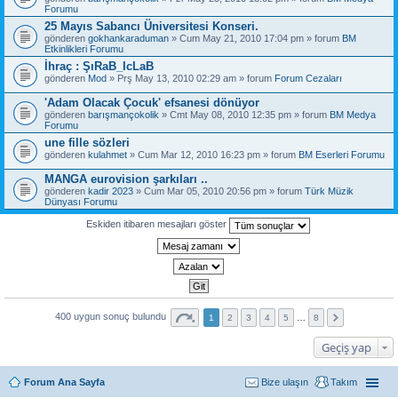
Forumu
25 Mayıs Sabancı Üniversitesi Konseri.
gönderen
gokhankaraduman
» Cum May 21, 2010 17:04 pm » forum
BM
Etkinlikleri Forumu
İhraç : ŞıRaB_IcLaB
gönderen
Mod
» Prş May 13, 2010 02:29 am » forum
Forum Cezaları
'Adam Olacak Çocuk' efsanesi dönüyor
gönderen
barışmançokolik
» Cmt May 08, 2010 12:35 pm » forum
BM Medya
Forumu
une fille sözleri
gönderen
kulahmet
» Cum Mar 12, 2010 16:23 pm » forum
BM Eserleri Forumu
MANGA eurovision şarkıları ..
gönderen
kadir 2023
» Cum Mar 05, 2010 20:56 pm » forum
Türk Müzik
Dünyası Forumu
Eskiden itibaren mesajları göster
400 uygun sonuç bulundu
1
2
3
4
5
…
8
Geçiş yap
Forum Ana Sayfa
Bize ulaşın
Takım