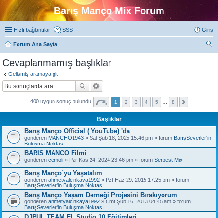
Barış Manço Mix Forum
Hızlı bağlantılar
SSS
Giriş
Forum Ana Sayfa
ra
Cevaplanmamış başlıklar
Gelişmiş aramaya git
400 uygun sonuç bulundu
1
2
3
4
5
…
8
Başlıklar
Barış Manço Official ( YouTube) 'da
gönderen
MANCHO1943
» Sal Şub 18, 2025 15:46 pm » forum
BarışSeverler'in
Buluşma Noktası
BARIS MANCO Filmi
gönderen
cemoli
» Pzr Kas 24, 2024 23:46 pm » forum
Serbest Mix
Barış Manço`yu Yaşatalım
gönderen
ahmetyalcinkaya1992
» Pzt Haz 29, 2015 17:25 pm » forum
BarışSeverler'in Buluşma Noktası
Barış Manço Yaşam Derneği Projesini Bırakıyorum
gönderen
ahmetyalcinkaya1992
» Cmt Şub 16, 2013 04:45 am » forum
BarışSeverler'in Buluşma Noktası
DJBUL TEAM FL Studio 10 Eğitimleri