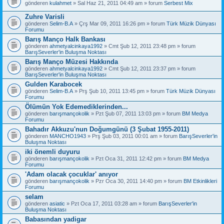
gönderen
kulahmet
» Sal Haz 21, 2011 04:49 am » forum
Serbest Mix
Zuhre Varisli
gönderen
Selim-B.A
» Çrş Mar 09, 2011 16:26 pm » forum
Türk Müzik Dünyası
Forumu
Barış Manço Halk Bankası
gönderen
ahmetyalcinkaya1992
» Cmt Şub 12, 2011 23:48 pm » forum
BarışSeverler'in Buluşma Noktası
Barış Manço Müzesi Hakkında
gönderen
ahmetyalcinkaya1992
» Cmt Şub 12, 2011 23:37 pm » forum
BarışSeverler'in Buluşma Noktası
Gulden Karabocek
gönderen
Selim-B.A
» Prş Şub 10, 2011 13:45 pm » forum
Türk Müzik Dünyası
Forumu
Ölümün Yok Edemediklerinden...
gönderen
barışmançokolik
» Pzt Şub 07, 2011 13:03 pm » forum
BM Medya
Forumu
Bahadır Akkuzu'nun Doğumgünü (3 Şubat 1955-2011)
gönderen
MANCHO1943
» Prş Şub 03, 2011 00:01 am » forum
BarışSeverler'in
Buluşma Noktası
iki önemli duyuru
gönderen
barışmançokolik
» Pzt Oca 31, 2011 12:42 pm » forum
BM Medya
Forumu
'Adam olacak çocuklar' anıyor
gönderen
barışmançokolik
» Pzr Oca 30, 2011 14:40 pm » forum
BM Etkinlikleri
Forumu
selam
gönderen
asiatic
» Pzt Oca 17, 2011 03:28 am » forum
BarışSeverler'in
Buluşma Noktası
Babasından yadigar