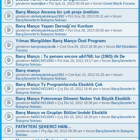
gönderen
teamdjbul
» Pzt Şub 11, 2013 00:34 am » forum
Genel Müzik Forumu
Barış Manço Anısına bir çok proje üretilsin
gönderen
ahmetyalcinkaya1992
» Pzt Oca 28, 2013 05:11 am » forum
BarışSeverler'in Buluşma Noktası
Barış Manço Yaşam Derneği`mi Kurdum
gönderen
ahmetyalcinkaya1992
» Pzt Oca 28, 2013 05:05 am » forum
BarışSeverler'in Buluşma Noktası
Yılmaz Morgülden Barış Manço Özel Programı
gönderen
barışmançokolik
» Cmt Oca 05, 2013 19:35 pm » forum
BM Etkinlikleri
Forumu
Barış Manço : Tu penses encore a&#768; lui (1965) ilk De
gönderen
MANCHO1943
» Pzt Kas 26, 2012 19:17 pm » forum
BarışSeverler'in
Buluşma Noktası
Barış manço
gönderen
ahmetyalcinkaya1992
» Cmt Kas 10, 2012 01:25 am » forum
BarışSeverler'in Buluşma Noktası
Barış Manço Tv Programlarında Eksiklik Çok
gönderen
MANCHO1943
» Çrş Eki 10, 2012 18:46 pm » forum
BarışSeverler'in
Buluşma Noktası
Barış Manço Fotoroman Dönemi Neden Yok Büyük Eksiklik
gönderen
MANCHO1943
» Çrş Eki 10, 2012 18:38 pm » forum
BarışSeverler'in
Buluşma Noktası
Barış Manço ve Grupları Bölüm'ündeki Eksiklik
gönderen
MANCHO1943
» Çrş Eki 10, 2012 18:28 pm » forum
BarışSeverler'in
Buluşma Noktası
FATİH'TEKİ ŞEKERCİ HANI...
gönderen
com
» Prş Ağu 30, 2012 09:38 am » forum
BarışSeverler'in Buluşma
Noktası