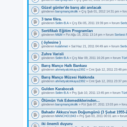
Güzel günler'de barış abi anılacak
gönderen
barışmançokolik
» Çrş Şub 01, 2012 14:31 pm » fo
3 tane fikra.
gönderen
Selim-B.A
» Çrş Eki 05, 2011 19:39 pm » forum
Serb
Sertifikalı Eğitim Programları
gönderen
M&M
» Pzt Ağu 15, 2011 13:14 pm » forum
Serbest 
( öylesine )
gönderen
kulahmet
» Sal Haz 21, 2011 04:49 am » forum
Serb
Zuhre Varisli
gönderen
Selim-B.A
» Çrş Mar 09, 2011 16:26 pm » forum
Tür
Barış Manço Halk Bankası
gönderen
ahmetyalcinkaya1992
» Cmt Şub 12, 2011 23:48 pm
Barış Manço Müzesi Hakkında
gönderen
ahmetyalcinkaya1992
» Cmt Şub 12, 2011 23:37 pm
Gulden Karabocek
gönderen
Selim-B.A
» Prş Şub 10, 2011 13:45 pm » forum
Tür
Ölümün Yok Edemediklerinden...
gönderen
barışmançokolik
» Pzt Şub 07, 2011 13:03 pm » fo
Bahadır Akkuzu'nun Doğumgünü (3 Şubat 1955-2
gönderen
MANCHO1943
» Prş Şub 03, 2011 00:01 am » for
iki önemli duyuru