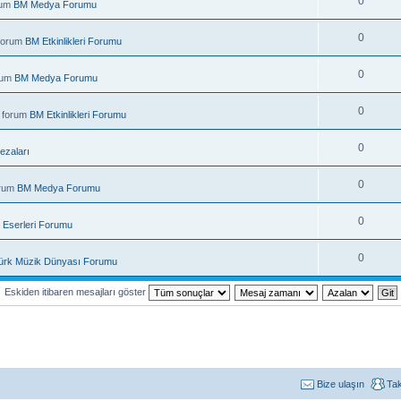
0
rum
BM Medya Forumu
0
 forum
BM Etkinlikleri Forumu
0
rum
BM Medya Forumu
0
 forum
BM Etkinlikleri Forumu
0
ezaları
0
orum
BM Medya Forumu
0
 Eserleri Forumu
0
ürk Müzik Dünyası Forumu
Eskiden itibaren mesajları göster
Bize ulaşın
Ta