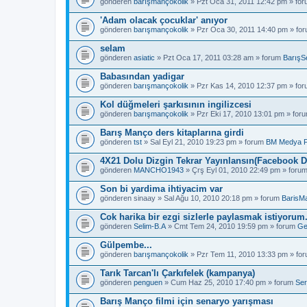
gönderen
barışmançokolik
» Pzt Oca 31, 2011 12:42 pm » fo
'Adam olacak çocuklar' anıyor
gönderen
barışmançokolik
» Pzr Oca 30, 2011 14:40 pm » fo
selam
gönderen
asiatic
» Pzt Oca 17, 2011 03:28 am » forum
BarışS
Babasından yadigar
gönderen
barışmançokolik
» Pzr Kas 14, 2010 12:37 pm » fo
Kol düğmeleri şarkısının ingilizcesi
gönderen
barışmançokolik
» Pzr Eki 17, 2010 13:01 pm » for
Barış Manço ders kitaplarına girdi
gönderen
tst
» Sal Eyl 21, 2010 19:23 pm » forum
BM Medya 
4X21 Dolu Dizgin Tekrar Yayınlansın(Facebook D
gönderen
MANCHO1943
» Çrş Eyl 01, 2010 22:49 pm » foru
Son bi yardima ihtiyacim var
gönderen
sinaay
» Sal Ağu 10, 2010 20:18 pm » forum
BarisM
Cok harika bir ezgi sizlerle paylasmak istiyorum
gönderen
Selim-B.A
» Cmt Tem 24, 2010 19:59 pm » forum
Ge
Gülpembe...
gönderen
barışmançokolik
» Pzr Tem 11, 2010 13:33 pm » fo
Tarık Tarcan'lı Çarkıfelek (kampanya)
gönderen
penguen
» Cum Haz 25, 2010 17:40 pm » forum
Ser
Barış Manço filmi için senaryo yarışması