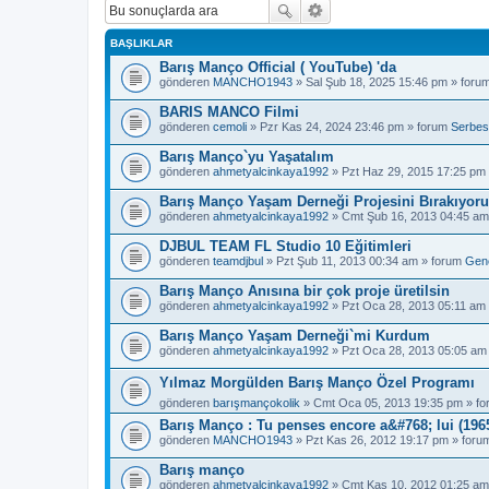
BAŞLIKLAR
Barış Manço Official ( YouTube) 'da
gönderen
MANCHO1943
» Sal Şub 18, 2025 15:46 pm » foru
BARIS MANCO Filmi
gönderen
cemoli
» Pzr Kas 24, 2024 23:46 pm » forum
Serbes
Barış Manço`yu Yaşatalım
gönderen
ahmetyalcinkaya1992
» Pzt Haz 29, 2015 17:25 pm
Barış Manço Yaşam Derneği Projesini Bırakıyor
gönderen
ahmetyalcinkaya1992
» Cmt Şub 16, 2013 04:45 am
DJBUL TEAM FL Studio 10 Eğitimleri
gönderen
teamdjbul
» Pzt Şub 11, 2013 00:34 am » forum
Gen
Barış Manço Anısına bir çok proje üretilsin
gönderen
ahmetyalcinkaya1992
» Pzt Oca 28, 2013 05:11 am
Barış Manço Yaşam Derneği`mi Kurdum
gönderen
ahmetyalcinkaya1992
» Pzt Oca 28, 2013 05:05 am
Yılmaz Morgülden Barış Manço Özel Programı
gönderen
barışmançokolik
» Cmt Oca 05, 2013 19:35 pm » f
Barış Manço : Tu penses encore a&#768; lui (1965
gönderen
MANCHO1943
» Pzt Kas 26, 2012 19:17 pm » for
Barış manço
gönderen
ahmetyalcinkaya1992
» Cmt Kas 10, 2012 01:25 am