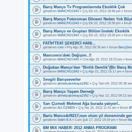
Barış Manço Tv Programlarında Eksiklik Çok
gönderen
MANCHO1943
» Çrş Eki 10, 2012 18:46 pm » foru
Barış Manço Fotoroman Dönemi Neden Yok Büyü
gönderen
MANCHO1943
» Çrş Eki 10, 2012 18:38 pm » foru
Barış Manço ve Grupları Bölüm'ündeki Eksiklik
gönderen
MANCHO1943
» Çrş Eki 10, 2012 18:28 pm » foru
FATİH'TEKİ ŞEKERCİ HANI...
gönderen
com
» Prş Ağu 30, 2012 09:38 am » forum
BarışSeve
Mancomix'deki Değişim..!!
gönderen
MANCHO1943
» Cmt Ağu 18, 2012 19:23 pm » for
Doğukan Manço'dan ''Binlik Demlik''(Bir Barış M
gönderen
MANCHO1943
» Çrş Ağu 01, 2012 15:17 pm » for
Sevgili Barışseverler
gönderen
ahmetyalcinkaya1992
» Çrş Tem 04, 2012 05:38 am
Barış Manço Yaşam Derneği
gönderen
ahmetyalcinkaya1992
» Çrş Haz 13, 2012 06:12 am
Sarı Çizmeli Mehmet Ağa burada yatıyor!..
gönderen
ALİ ÖZMEN
» Çrş Nis 25, 2012 11:42 am » forum
B
Baris Manco&#8217;nun olum yil doneminde gen
gönderen
Selim-B.A
» Cum Şub 17, 2012 19:29 pm » forum
Ba
BM MIX HABER: 2012 ANMA PROGRAMI
gönderen
barışhayranı
» Çrş Şub 01, 2012 14:58 pm » forum