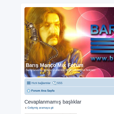
Barış Manço Mix Forum
BarışSeverler Kulübü Üyelerinin Resmi Buluşma Noktası
Hızlı bağlantılar
SSS
Forum Ana Sayfa
Cevaplanmamış başlıklar
Gelişmiş aramaya git