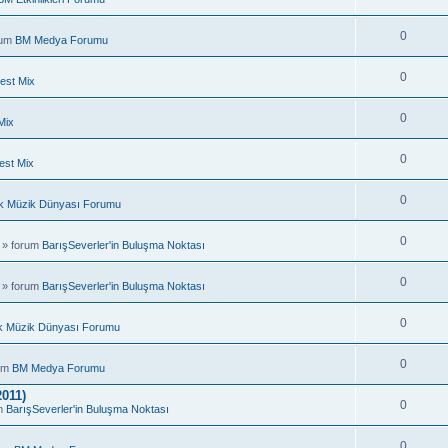
0
rum
BM Medya Forumu
0
est Mix
0
Mix
0
est Mix
0
k Müzik Dünyası Forumu
0
 » forum
BarışSeverler'in Buluşma Noktası
0
 » forum
BarışSeverler'in Buluşma Noktası
0
k Müzik Dünyası Forumu
0
rum
BM Medya Forumu
011)
0
um
BarışSeverler'in Buluşma Noktası
0