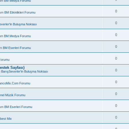
rum
BM Medya Forumu
0
rum
BM Etkinlikleri Forumu
0
everler'in Buluşma Noktası
0
rum
BM Medya Forumu
0
um
BM Eserleri Forumu
0
Forumu
estek Sayfası)
0
m
BarışSeverler'in Buluşma Noktası
0
ancoMix.Com Forumu
.
0
nel Müzik Forumu
0
rum
BM Eserleri Forumu
0
best Mix